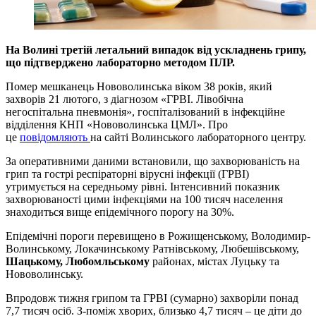
На Волині третій летальний випадок від ускладнень грипу,
що підтверджено лабораторно методом ПЛР.
Помер мешканець Нововолинська віком 38 років, який
захворів 21 лютого, з діагнозом «ГРВІ. Лівобічна
негоспітальна пневмонія», госпіталізований в інфекційне
відділення КНП «Нововолинська ЦМЛ». Про
це
повідомляють
на сайті Волинського лабораторного центру.
За оперативними даними встановили, що захворюваність на
грип та гострі респіраторні вірусні інфекції (ГРВІ)
утримується на середньому рівні. Інтенсивний показник
захворюваності цими інфекціями на 100 тисяч населення
знаходиться вище епідемічного порогу на 30%.
Епідемічні пороги перевищено в Рожищенському, Володимир-
Волинському, Локачинському Ратнівському, Любешівському,
Шацькому,
Любомльському
районах, містах Луцьку та
Нововолинську.
Впродовж тижня грипом та ГРВІ (сумарно) захворіли понад
7,7 тисяч осіб. З-поміж хворих, близько 4,7 тисяч – це діти до