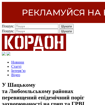
Пошук:
Пошук:
Новини
Статті
Інтерв’ю
Відео
У Шацькому
та Любомльському районах
перевищений епідемічний поріг
захворюваності на грип та ГРВІ