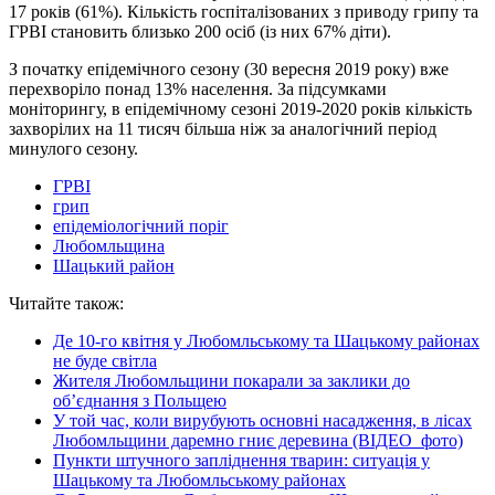
17 років (61%). Кількість госпіталізованих з приводу грипу та
ГРВІ становить близько 200 осіб (із них 67% діти).
З початку епідемічного сезону (30 вересня 2019 року) вже
перехворіло понад 13% населення. За підсумками
моніторингу, в епідемічному сезоні 2019-2020 років кількість
захворілих на 11 тисяч більша ніж за аналогічний період
минулого сезону.
ГРВІ
грип
епідеміологічний поріг
Любомльщина
Шацький район
Читайте також:
Де 10-го квітня у Любомльському та Шацькому районах
не буде світла
Жителя Любомльщини покарали за заклики до
об’єднання з Польщею
У той час, коли вирубують основні насадження, в лісах
Любомльщини даремно гниє деревина (ВІДЕО_фото)
Пункти штучного запліднення тварин: ситуація у
Шацькому та Любомльському районах