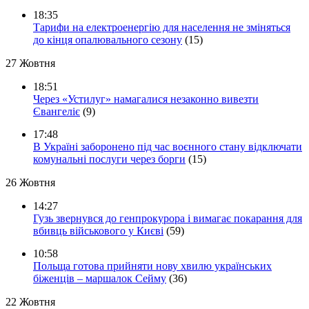
18:35
Тарифи на електроенергію для населення не зміняться
до кінця опалювального сезону
(15)
27 Жовтня
18:51
Через «Устилуг» намагалися незаконно вивезти
Євангеліє
(9)
17:48
В Україні заборонено під час воєнного стану відключати
комунальні послуги через борги
(15)
26 Жовтня
14:27
Гузь звернувся до генпрокурора і вимагає покарання для
вбивць військового у Києві
(59)
10:58
Польща готова прийняти нову хвилю українських
біженців – маршалок Сейму
(36)
22 Жовтня