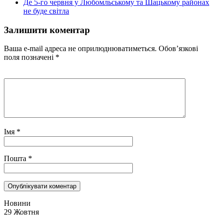
Де 5-го червня у Любомльському та Шацькому районах
не буде світла
Залишити коментар
Ваша e-mail адреса не оприлюднюватиметься.
Обов’язкові
поля позначені
*
Імя
*
Пошта
*
Новини
29 Жовтня