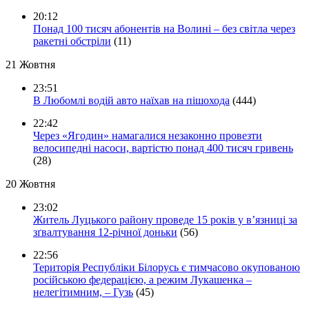
20:12
Понад 100 тисяч абонентів на Волині – без світла через
ракетні обстріли
(11)
21 Жовтня
23:51
В Любомлі водій авто наїхав на пішохода
(444)
22:42
Через «Ягодин» намагалися незаконно провезти
велосипедні насоси, вартістю понад 400 тисяч гривень
(28)
20 Жовтня
23:02
Житель Луцького району проведе 15 років у в’язниці за
зґвалтування 12-річної доньки
(56)
22:56
Територія Республіки Білорусь є тимчасово окупованою
російською федерацією, а режим Лукашенка –
нелегітимним, – Гузь
(45)