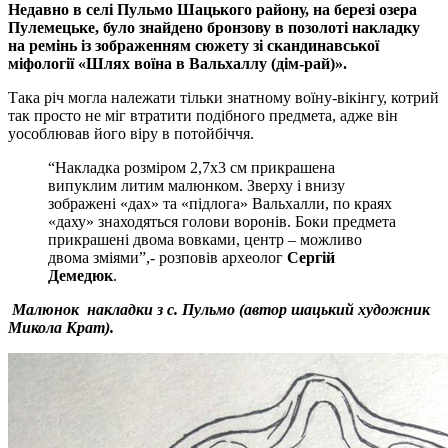
Недавно в селі Пульмо Шацького району, на березі озера
Пулемецьке, було знайдено бронзову в позолоті накладку
на ремінь із зображенням сюжету зі скандинавської
міфології «Шлях воїна в Вальхаллу (дім-рай)».
Така річ могла належати тільки знатному воїну-вікінгу, котрий
так просто не міг втратити подібного предмета, адже він
уособлював його віру в потойбіччя.
“Накладка розміром 2,7х3 см прикрашена
випуклим литим малюнком. Зверху і внизу
зображені «дах» та «підлога» Вальхалли, по краях
«даху» знаходяться голови воронів. Боки предмета
прикрашені двома вовками, центр – можливо
двома зміями”,- розповів археолог
Сергій
Демедюк
.
Малюнок накладки з с. Пульмо (автор шацький художник
Микола Крат).