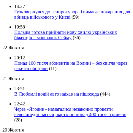
14:27
Гузь звернувся до генпрокурора і вимагає покарання для
вбивць військового у Києві
(59)
10:58
Польща готова прийняти нову хвилю українських
біженців – маршалок Сейму
(36)
22 Жовтня
20:12
Понад 100 тисяч абонентів на Волині – без світла через
ракетні обстріли
(11)
21 Жовтня
23:51
В Любомлі водій авто наїхав на пішохода
(444)
22:42
Через «Ягодин» намагалися незаконно провезти
велосипедні насоси, вартістю понад 400 тисяч гривень
(28)
20 Жовтня