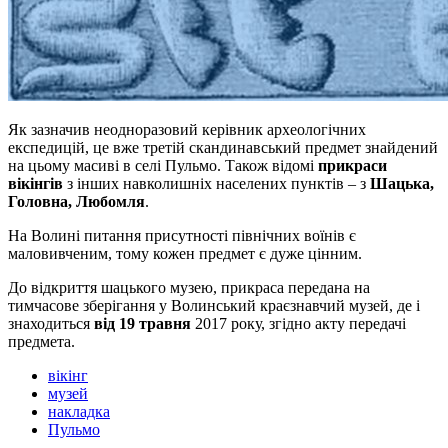
Як зазначив неодноразовий керівник археологічних
експедицій, це вже третій скандинавський предмет знайдений
на цьому масиві в селі Пульмо. Також відомі
прикраси
вікінгів
з інших навколишніх населених пунктів – з
Шацька,
Головна, Любомля
.
На Волині питання присутності північних воїнів є
маловивченим, тому кожен предмет є дуже цінним.
До відкриття шацького музею, прикраса передана на
тимчасове зберігання у Волинський краєзнавчий музей, де і
знаходиться
від 19 травня
2017 року, згідно акту передачі
предмета.
вікінг
музей
накладка
Пульмо