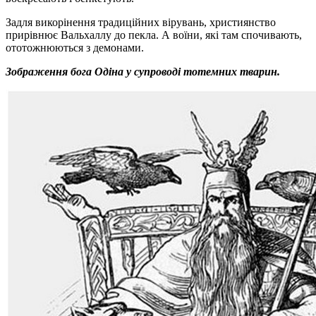
Задля викорінення традиційних вірувань, християнство
прирівнює Вальхаллу до пекла. А воїни, які там спочивають,
ототожнюються з демонами.
Зображення бога Одіна у супроводі тотемних тварин.