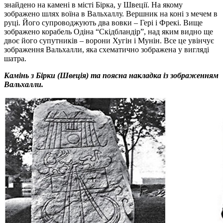
знайдено на камені в місті Бірка, у Швеції. На якому
зображено шлях воїна в Вальхаллу. Вершник на коні з мечем в
руці. Його супроводжують два вовки – Гері і Фрекі. Вище
зображено корабель Одіна “Скідбландір”, над яким видно ще
двоє його супутників – ворони Хугін і Мунін. Все це увінчує
зображення Вальхалли, яка схематично зображена у вигляді
шатра.
Камінь з Бірки (Швеція) та поясна накладка із зображенням
Вальхалли.