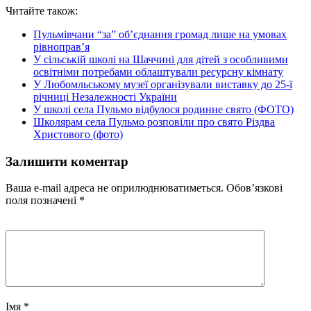
Читайте також:
Пульмівчани “за” об’єднання громад лише на умовах
рівноправ’я
У сільській школі на Шаччині для дітей з особливими
освітніми потребами облаштували ресурсну кімнату
У Любомльському музеї організували виставку до 25-ї
річниці Незалежності України
У школі села Пульмо відбулося родинне свято (ФОТО)
Школярам села Пульмо розповіли про свято Різдва
Христового (фото)
Залишити коментар
Ваша e-mail адреса не оприлюднюватиметься.
Обов’язкові
поля позначені
*
Імя
*