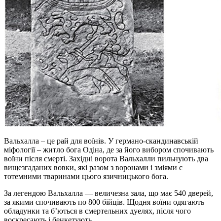
Вальхалла – це рай для воїнів. У германо-скандинавській
міфології – житло бога Одіна, де за його вибором спочивають
воїни після смерті. Західні ворота Вальхалли пильнують два
вищезгаданих вовки, які разом з воронами і зміями є
тотемними тваринами цього язичницького бога.
За легендою Вальхалла — величезна зала, що має 540 дверей,
за якими спочивають по 800 бійців. Щодня воїни одягають
обладунки та б’ються в смертельних дуелях, після чого
воскресають і бенкетують.