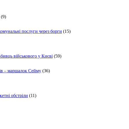
(9)
комунальні послуги через борги
(15)
вбивць військового у Києві
(59)
ів – маршалок Сейму
(36)
кетні обстріли
(11)