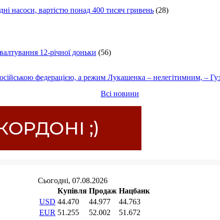
ні насоси, вартістю понад 400 тисяч гривень
(28)
ґвалтування 12-річної доньки
(56)
осійською федерацією, а режим Лукашенка – нелегітимним, – Гу
Всі новини