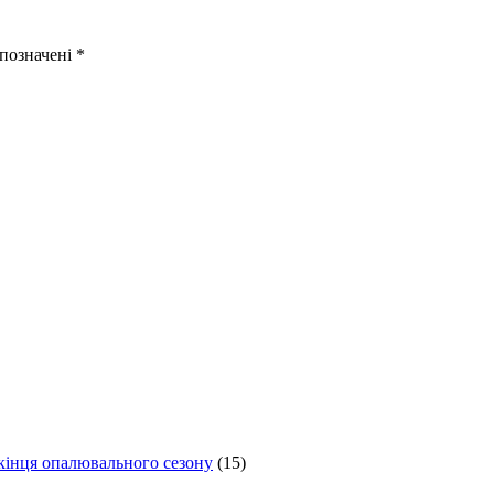
 позначені
*
 кінця опалювального сезону
(15)