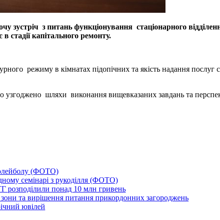
очу зустріч з питань функціонування стаціонарного відділе
 в стадії капітального ремонту.
ного режиму в кімнатах підопічних та якість надання послуг с
о узгоджено шляхи виконання вищевказаних завдань та перспек
волейболу (ФОТО)
дному семінарі з рукоділля (ФОТО)
ОТГ розподілили понад 10 млн гривень
ї зони та вирішення питання прикордонних загороджень
річний ювілей