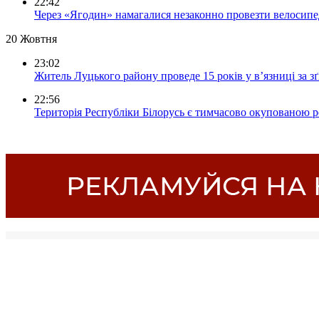
22:42
Через «Ягодин» намагалися незаконно провезти велосипед
20 Жовтня
23:02
Житель Луцького району проведе 15 років у в’язниці за з
22:56
Територія Республіки Білорусь є тимчасово окупованою р