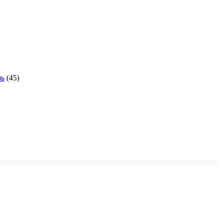
зь
(45)