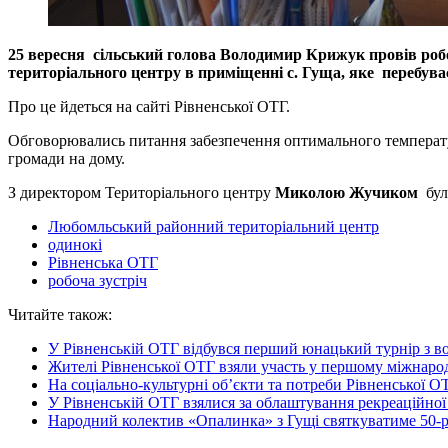
25 вересня сільський голова Володимир Крижук провів роб
територіального центру в приміщенні с. Гуща, яке перебуває
Про це йдеться на сайті Рівненської ОТГ.
Обговорювались питання забезпечення оптимального температур
громади на дому.
З директором Територіального центру
Миколою Жучиком
бул
Любомльський районний територіальний центр
одинокі
Рівненська ОТГ
робоча зустріч
Читайте також:
У Рівненській ОТГ відбувся перший юнацький турнір з 
Жителі Рівненської ОТГ взяли участь у першому міжнаро
На соціально-культурні об’єкти та потреби Рівненської 
У Рівненській ОТГ взялися за облаштування рекреаційно
Народний колектив «Опалинка» з Гущі святкуватиме 50-