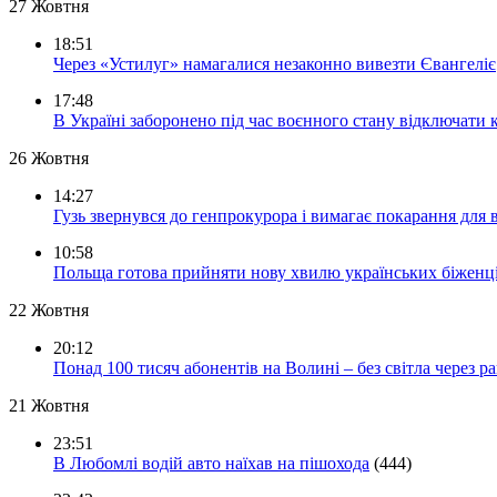
27 Жовтня
18:51
Через «Устилуг» намагалися незаконно вивезти Євангеліє
17:48
В Україні заборонено під час воєнного стану відключати 
26 Жовтня
14:27
Гузь звернувся до генпрокурора і вимагає покарання для 
10:58
Польща готова прийняти нову хвилю українських біженц
22 Жовтня
20:12
Понад 100 тисяч абонентів на Волині – без світла через ра
21 Жовтня
23:51
В Любомлі водій авто наїхав на пішохода
(444)