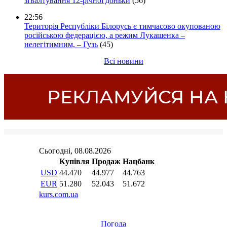
зґвалтування 12-річної доньки
(56)
22:56
Територія Республіки Білорусь є тимчасово окупованою
російською федерацією, а режим Лукашенка –
нелегітимним, – Гузь
(45)
Всі новини
Погода