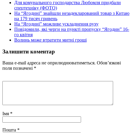
Для комунального господарства Любомля придбали
спецтехніку (ФОТО)
На “Ягодині” знайшли незадекларований товар з Китаю
на 179 тисяч гривень
На “Ягодині” можливе ускладнення руху
Повідомили, які черги на пункті пропуску “Ягодин” 16-
го квітня
Волинь може втратити митні гроші
Залишити коментар
Ваша e-mail адреса не оприлюднюватиметься.
Обов’язкові
поля позначені
*
Імя
*
Пошта
*