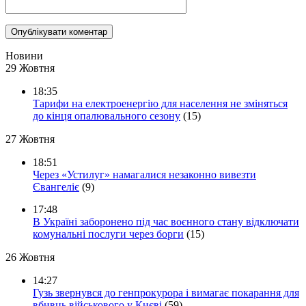
Новини
29 Жовтня
18:35
Тарифи на електроенергію для населення не зміняться
до кінця опалювального сезону
(15)
27 Жовтня
18:51
Через «Устилуг» намагалися незаконно вивезти
Євангеліє
(9)
17:48
В Україні заборонено під час воєнного стану відключати
комунальні послуги через борги
(15)
26 Жовтня
14:27
Гузь звернувся до генпрокурора і вимагає покарання для
вбивць військового у Києві
(59)