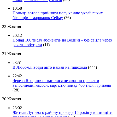
10:58
Польща готова прийняти нову хвилю українських
біженців – маршалок Сейму
(36)
22 Жовтня
20:12
Понад 100 тисяч абонентів на Волині – без світла через
ракетні обстріли
(11)
21 Жовтня
23:51
В Любомлі водій авто наїхав на пішохода
(444)
22:42
Через «Ягодин» намагалися незаконно провезти
велосипедні насоси, вартістю понад 400 тисяч гривень
(28)
20 Жовтня
23:02
Житель Луцького району проведе 15 років у в’язниці за