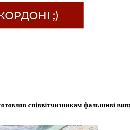
готовляв співвітчизникам фальшиві випи