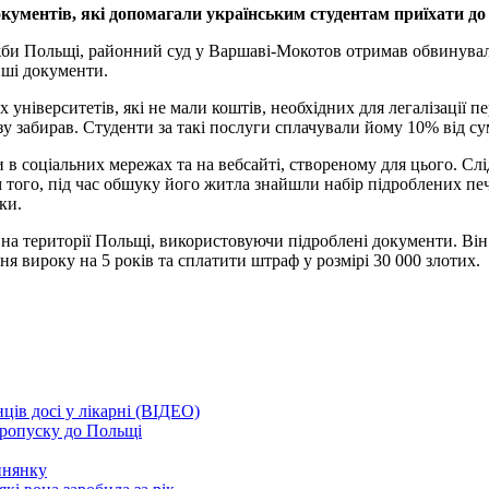
окументів, які допомагали українським студентам приїхати до
би Польщі, районний суд у Варшаві-Мокотов отримав обвинувальн
нші документи.
університетів, які не мали коштів, необхідних для легалізації пе
у забирав. Студенти за такі послуги сплачували йому 10% від суми
в соціальних мережах та на вебсайті, створеному для цього. Слі
того, під час обшуку його житла знайшли набір підроблених печат
ки.
 на території Польщі, використовуючи підроблені документи. Він
я вироку на 5 років та сплатити штраф у розмірі 30 000 злотих.
ців досі у лікарні (ВІДЕО)
пропуску до Польщі
инянку