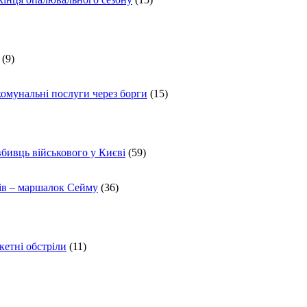
(9)
комунальні послуги через борги
(15)
вбивць військового у Києві
(59)
ів – маршалок Сейму
(36)
кетні обстріли
(11)