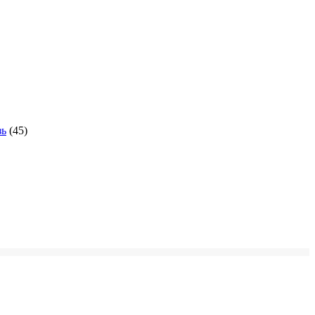
зь
(45)