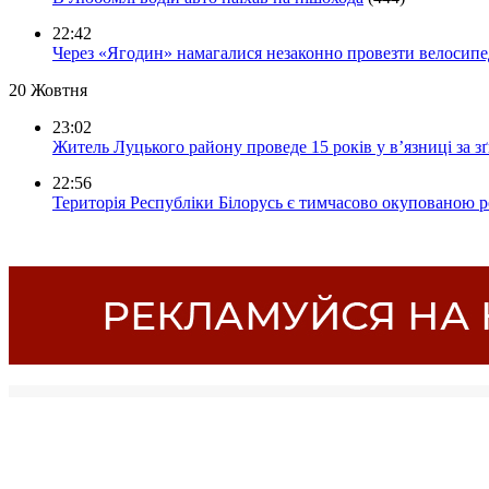
22:42
Через «Ягодин» намагалися незаконно провезти велосипед
20 Жовтня
23:02
Житель Луцького району проведе 15 років у в’язниці за з
22:56
Територія Республіки Білорусь є тимчасово окупованою р