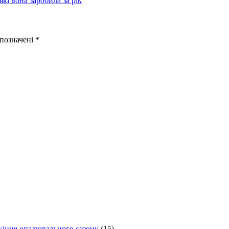
кі вона заробила за рік
 позначені
*
 кінця опалювального сезону
(15)