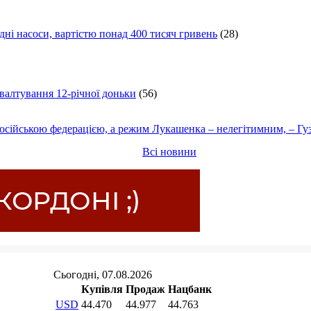
ні насоси, вартістю понад 400 тисяч гривень
(28)
ґвалтування 12-річної доньки
(56)
осійською федерацією, а режим Лукашенка – нелегітимним, – Гу
Всі новини