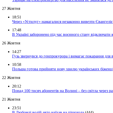
27 Жовтня
18:51
Через «Устилуг» намагалися незаконно вивезти Євангеліє
17:48
В Україні заборонено під час воєнного стану відключати 
26 Жовтня
14:27
Гузь звернувся до генпрокурора і вимагає покарання для 
10:58
Польща готова прийняти нову хвилю українських біженц
22 Жовтня
20:12
Понад 100 тисяч абонентів на Волині – без світла через ра
21 Жовтня
23:51
В Любомлі водій авто наїхав на пішохода
(444)