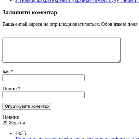
У Польщі шахраї вкрали в українки чималу суму грошей, я
Залишити коментар
Ваша e-mail адреса не оприлюднюватиметься.
Обов’язкові поля
Імя
*
Пошта
*
Новини
29 Жовтня
18:35
Тарифи на електроенергію для населення не зміняться до