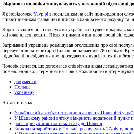
24-річного чоловіка звинувачують у незаконній підготовці д
Як повідомляє
Yavp.pl
з посиланням на сайт прикордонної служ
співвітчизникам фальшиві виписки з банківського рахунку та і
Користувалися його послугами українські студенти варшавських 
які клав власні кошти. Після отримання виписок гроші він одраз
Затриманий українець розміщував оголошення про свої послуги 
перебування на території Польщі щонайменше 786 особам. Крім 
підроблені посвідчення про проходження курсів з техніки безпе
Чоловік зізнався, що допомагав співвітчизникам легалізуватися
позбавлення волі терміном на 1 рік з можливістю відтермінуванн
документи
Польща
українець
Читайте також:
Український автобус потрапив в аварію у Польщі: 6 україн
У Шацькому районі влітку відкриють додатковий пункт 
росія призупиняє поставки газу до Польщі
Зникла на заробітках у Польщі: розшукують 27-річну вол