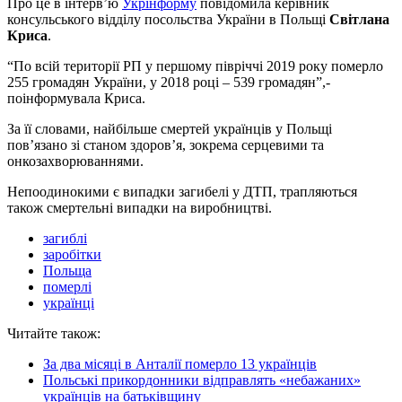
Про це в інтерв’ю
Укрінформу
повідомила керівник
консульського відділу посольства України в Польщі
Світлана
Криса
.
“По всій території РП у першому півріччі 2019 року померло
255 громадян України, у 2018 році – 539 громадян”,-
поінформувала Криса.
За її словами, найбільше смертей українців у Польщі
пов’язано зі станом здоров’я, зокрема серцевими та
онкозахворюваннями.
Непоодинокими є випадки загибелі у ДТП, трапляються
також смертельні випадки на виробництві.
загиблі
заробітки
Польща
померлі
українці
Читайте також:
За два місяці в Анталії померло 13 українців
Польські прикордонники відправлять «небажаних»
українців на батьківщину