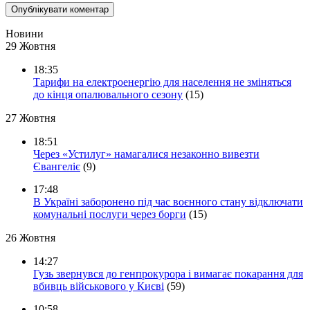
Новини
29 Жовтня
18:35
Тарифи на електроенергію для населення не зміняться
до кінця опалювального сезону
(15)
27 Жовтня
18:51
Через «Устилуг» намагалися незаконно вивезти
Євангеліє
(9)
17:48
В Україні заборонено під час воєнного стану відключати
комунальні послуги через борги
(15)
26 Жовтня
14:27
Гузь звернувся до генпрокурора і вимагає покарання для
вбивць військового у Києві
(59)
10:58