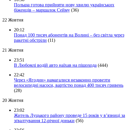
Польща готова прийняти нову хвилю українських
біженців – маршалок Сейму
(36)
22 Жовтня
20:12
Понад 100 тисяч абонентів на Волині – без світла через
ракетні обстріли
(11)
21 Жовтня
23:51
В Любомлі водій авто наїхав на пішохода
(444)
22:42
Через «Ягодин» намагалися незаконно провезти
велосипедні насоси, вартістю понад 400 тисяч гривень
(28)
20 Жовтня
23:02
Житель Луцького району проведе 15 років у в’язниці за
зґвалтування 12-річної доньки
(56)