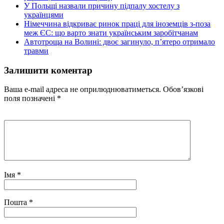
У Польщі назвали причину підпалу хостелу з
українцями
Німеччина відкриває ринок праці для іноземців з-поза
меж ЄС: що варто знати українським заробітчанам
Автотроща на Волині: двоє загинуло, п’ятеро отримало
травми
Залишити коментар
Ваша e-mail адреса не оприлюднюватиметься.
Обов’язкові
поля позначені
*
Імя
*
Пошта
*