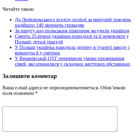
Читайте також:
До Любомльського відділу поліції за минулий тиждень
надійшло 140 звернень громадян
За наругу над польським прапором засудили українця
Смерть 25-річної українки-породіллі та її немовляти у
Польщі: деталі трагедії
У Польщі українка народила дитину в туалеті заводу і
викинула її у смітник
У Вишнівській ОТГ перевірили умови проживання
сімей, які опинилися у складних життєвих обставинах
Залишити коментар
Ваша e-mail адреса не оприлюднюватиметься.
Обов’язкові
поля позначені
*