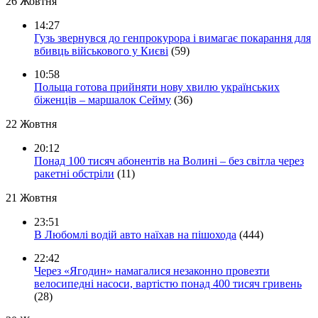
26 Жовтня
14:27
Гузь звернувся до генпрокурора і вимагає покарання для
вбивць військового у Києві
(59)
10:58
Польща готова прийняти нову хвилю українських
біженців – маршалок Сейму
(36)
22 Жовтня
20:12
Понад 100 тисяч абонентів на Волині – без світла через
ракетні обстріли
(11)
21 Жовтня
23:51
В Любомлі водій авто наїхав на пішохода
(444)
22:42
Через «Ягодин» намагалися незаконно провезти
велосипедні насоси, вартістю понад 400 тисяч гривень
(28)