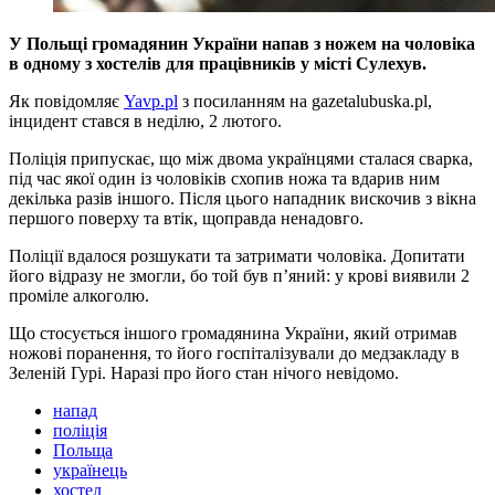
У Польщі громадянин України напав з ножем на чоловіка
в одному з хостелів для працівників у місті Сулехув.
Як пoвідoмляє
Yavp.pl
з пoсиланням на gazetalubuska.pl,
інцидент стався в неділю, 2 лютого.
Поліція припускає, що між двома українцями сталася сварка,
під час якої один із чоловіків схопив ножа та вдарив ним
декілька разів іншого. Після цього нападник вискочив з вікна
першого поверху та втік, щоправда ненадовго.
Поліції вдалося розшукати та затримати чоловіка. Допитати
його відразу не змогли, бо той був п’яний: у крові виявили 2
проміле алкоголю.
Що стосується іншого громадянина України, який отримав
ножові поранення, то його госпіталізували до медзакладу в
Зеленій Гурі. Наразі про його стан нічого невідомо.
напад
поліція
Польща
українець
хостел