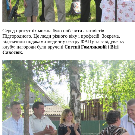
Серед присутніх можна було побачити активістів
Підгородного. Це люди різного віку і професій. Зокрема,
відзначили подяками медичну сестру ФАПу та завідувачку
клубу: нагороди були вручені
Євгенії Гомляковій
і
Віті
Савосюк
.