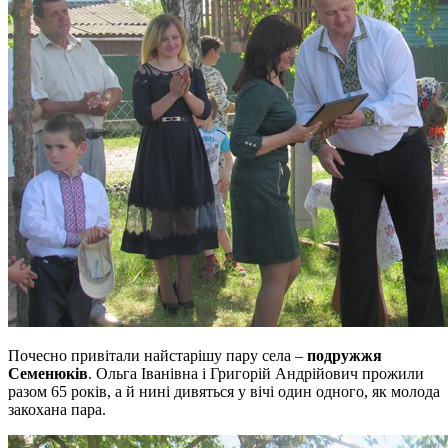
Почесно привітали найстарішу пару села –
подружжя
Семенюків
. Ольга Іванівна і Григорій Андрійович прожили
разом 65 років, а й нині дивяться у вічі один одного, як молода
закохана пара.