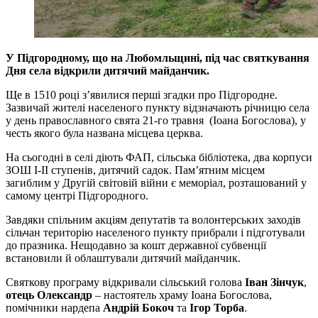
У Підгородному, що на Любомльщині, під час святкування
Дня села відкрили дитячий майданчик.
Ще в 1510 році з’явилися перші згадки про Підгородне.
Зазвичай жителі населеного пункту відзначають річницю села
у день православного свята 21-го травня (Іоана Богослова), у
честь якого була названа місцева церква.
На сьогодні в селі діють ФАП, сільська бібліотека, два корпуси
ЗОШ І-ІІ ступенів, дитячий садок. Пам’ятним місцем
загиблим у Другій світовій війни є меморіал, розташований у
самому центрі Підгородного.
Завдяки спільним акціям депутатів та волонтерських заходів
сільчан територію населеного пункту прибрали і підготували
до празника. Нещодавно за кошт державної субвенції
встановили й облаштували дитячий майданчик.
Святкову програму відкривали сільський голова
Іван Зінчук
,
отець Олександр
– настоятель храму Іоана Богослова,
помічники нардепа
Андрій Бокоч
та
Ігор Торба
.