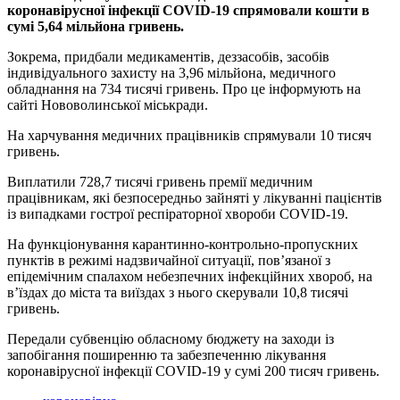
коронавірусної інфекції COVID-19 спрямовали кошти в
сумі 5,64 мільйона гривень.
Зокрема, придбали медикаментів, деззасобів, засобів
індивідуального захисту на 3,96 мільйона, медичного
обладнання на 734 тисячі гривень. Про це інформують на
сайті Нововолинської міськради.
На харчування медичних працівників спрямували 10 тисяч
гривень.
Виплатили 728,7 тисячі гривень премії медичним
працівникам, які безпосередньо зайняті у лікуванні пацієнтів
із випадками гострої респіраторної хвороби COVID-19.
На функціонування карантинно-контрольно-пропускних
пунктів в режимі надзвичайної ситуації, пов’язаної з
епідемічним спалахом небезпечних інфекційних хвороб, на
в’їздах до міста та виїздах з нього скерували 10,8 тисячі
гривень.
Передали субвенцію обласному бюджету на заходи із
запобігання поширенню та забезпеченню лікування
коронавірусної інфекції COVID-19 у сумі 200 тисяч гривень.