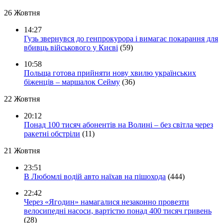
26 Жовтня
14:27
Гузь звернувся до генпрокурора і вимагає покарання для
вбивць військового у Києві
(59)
10:58
Польща готова прийняти нову хвилю українських
біженців – маршалок Сейму
(36)
22 Жовтня
20:12
Понад 100 тисяч абонентів на Волині – без світла через
ракетні обстріли
(11)
21 Жовтня
23:51
В Любомлі водій авто наїхав на пішохода
(444)
22:42
Через «Ягодин» намагалися незаконно провезти
велосипедні насоси, вартістю понад 400 тисяч гривень
(28)