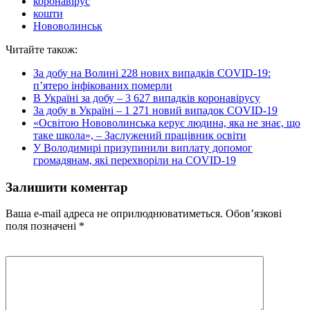
коронавірус
кошти
Нововолинськ
Читайте також:
За добу на Волині 228 нових випадків COVID-19:
п’ятеро інфікованих померли
В Україні за добу – 3 627 випадків коронавірусу
За добу в Україні – 1 271 новий випадок COVID-19
«Освітою Нововолинська керує людина, яка не знає, що
таке школа», – Заслужений працівник освіти
У Володимирі призупинили виплату допомог
громадянам, які перехворіли на COVID-19
Залишити коментар
Ваша e-mail адреса не оприлюднюватиметься.
Обов’язкові
поля позначені
*