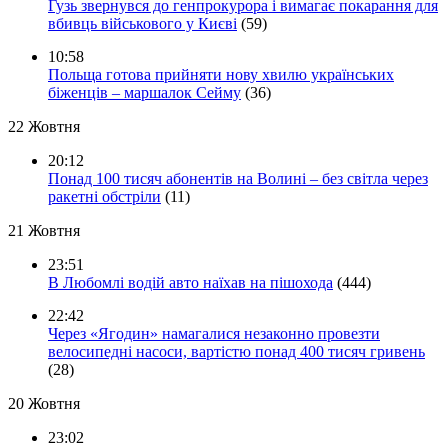
Гузь звернувся до генпрокурора і вимагає покарання для
вбивць військового у Києві
(59)
10:58
Польща готова прийняти нову хвилю українських
біженців – маршалок Сейму
(36)
22 Жовтня
20:12
Понад 100 тисяч абонентів на Волині – без світла через
ракетні обстріли
(11)
21 Жовтня
23:51
В Любомлі водій авто наїхав на пішохода
(444)
22:42
Через «Ягодин» намагалися незаконно провезти
велосипедні насоси, вартістю понад 400 тисяч гривень
(28)
20 Жовтня
23:02