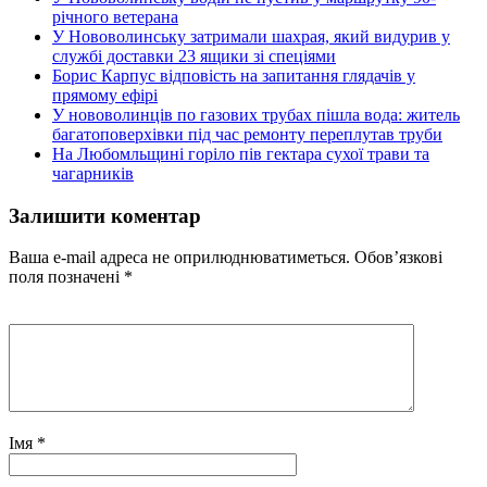
річного ветерана
У Нововолинську затримали шахрая, який видурив у
службі доставки 23 ящики зі спеціями
Борис Карпус відповість на запитання глядачів у
прямому ефірі
У нововолинців по газових трубах пішла вода: житель
багатоповерхівки під час ремонту переплутав труби
На Любомльщині горіло пів гектара сухої трави та
чагарників
Залишити коментар
Ваша e-mail адреса не оприлюднюватиметься.
Обов’язкові
поля позначені
*
Імя
*