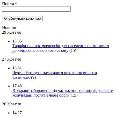
Пошта
*
Новини
29 Жовтня
18:35
Тарифи на електроенергію для населення не зміняться
до кінця опалювального сезону
(15)
27 Жовтня
18:51
Через «Устилуг» намагалися незаконно вивезти
Євангеліє
(9)
17:48
В Україні заборонено під час воєнного стану відключати
комунальні послуги через борги
(15)
26 Жовтня
14:27