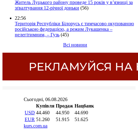
Житель Луцького району проведе 15 років у в’язниці за
зґвалтування 12-річної доньки
(56)
22:56
Територія Республіки Білорусь є тимчасово окупованою
російською федерацією, а режим Лукашенка –
нелегітимним, – Гузь
(45)
Всі новини