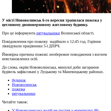
У місті Нововолинськ
6-го вересня
трапилася пожежа у
цегляному двоповерховому житловому будинку.
Про це інформують
рятувальники
Волинської області.
Повідомлення про пожежу надійшло о 12:45 год. Горіння
ліквідували працівники 5-ї ДПРЧ.
Ймовірна причина пожежі: необережне поводження з вогнем
невстановлених осіб.
До слова, окрім Нововолинська, минулої доби загорання
будівель зафіксовані у Луцькому та Маневицькому районах.
будинок
Нововолинськ
пожежа
рятувальники
Читайте також:
У Нововолинську водій не пустив у маршрутку 90-