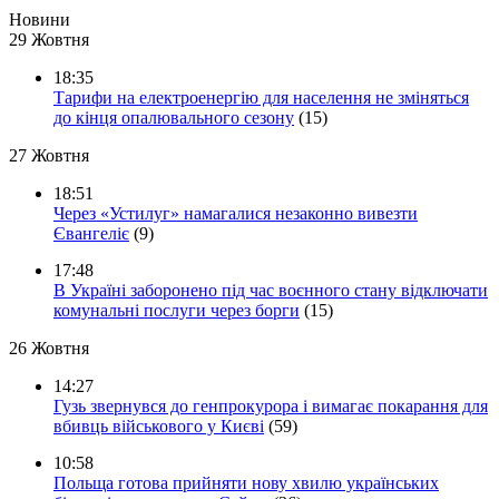
Новини
29 Жовтня
18:35
Тарифи на електроенергію для населення не зміняться
до кінця опалювального сезону
(15)
27 Жовтня
18:51
Через «Устилуг» намагалися незаконно вивезти
Євангеліє
(9)
17:48
В Україні заборонено під час воєнного стану відключати
комунальні послуги через борги
(15)
26 Жовтня
14:27
Гузь звернувся до генпрокурора і вимагає покарання для
вбивць військового у Києві
(59)
10:58
Польща готова прийняти нову хвилю українських