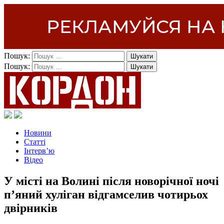
Пошук:
Пошук:
Новини
Статті
Інтерв’ю
Відео
У місті на Волині після новорічної ночі
п’яний хуліган відгамселив чотирьох
двірників