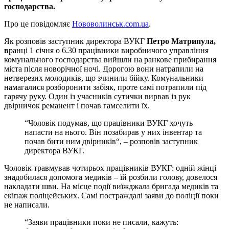
господарства.
Про це повідомляє
Нововолинськ.com.ua
.
Як розповів заступник директора ВУКГ
Петро Матрипула,
в
ранці 1 січня о 6.30 працівники виробничого управління
комунального господарства вийшли на ранкове прибирання
міста після новорічної ночі. Дорогою вони натрапили на
нетверезих молодиків, що зчинили бійку. Комунальники
намагалися розборонити забіяк, проте самі потрапили під
гарячу руку. Один із учасників сутички вирвав із рук
двірничок реманент і почав гамселити їх.
“Чоловік подумав, що працівники ВУКГ хочуть
напасти на нього. Він позабирав у них інвентар та
почав бити ним двірників“, – розповів заступник
директора ВУКГ.
Чоловік травмував чотирьох працівників ВУКГ: одній жінці
знадобилася допомога медиків – їй розбили голову, довелося
накладати шви. На місце події виїжджала бригада медиків та
екіпаж поліцейських. Самі постраждалі заяви до поліції поки
не написали.
“Заяви працівники поки не писали, кажуть: