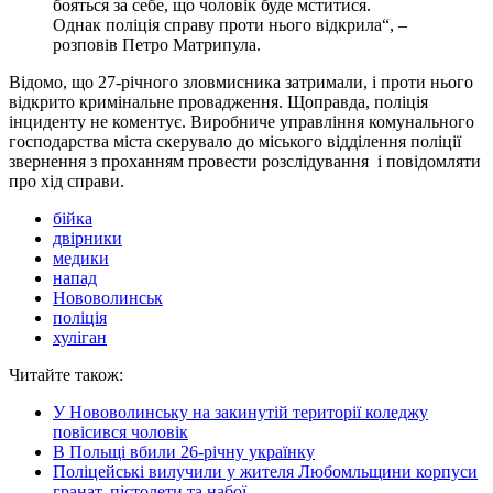
бояться за себе, що чоловік буде мститися.
Однак поліція справу проти нього відкрила“, –
розповів Петро Матрипула.
Відомо, що 27-річного зловмисника затримали, і проти нього
відкрито кримінальне провадження. Щоправда, поліція
інциденту не коментує. Виробниче управління комунального
господарства міста скерувало до міського відділення поліції
звернення з проханням провести розслідування і повідомляти
про хід справи.
бійка
двірники
медики
напад
Нововолинськ
поліція
хуліган
Читайте також:
У Нововолинську на закинутій території коледжу
повісився чоловік
В Польщі вбили 26-річну українку
Поліцейські вилучили у жителя Любомльщини корпуси
гранат, пістолети та набої