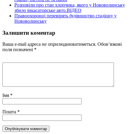
Розповіли про стан хлопчика, якого у Нововолинську
збило інкасаторське авто.ВІДЕО
Правоохоронці перевірять будівництво стадіону у
Нововолинську
Залишити коментар
Ваша e-mail адреса не оприлюднюватиметься.
Обов’язкові
поля позначені
*
Імя
*
Пошта
*