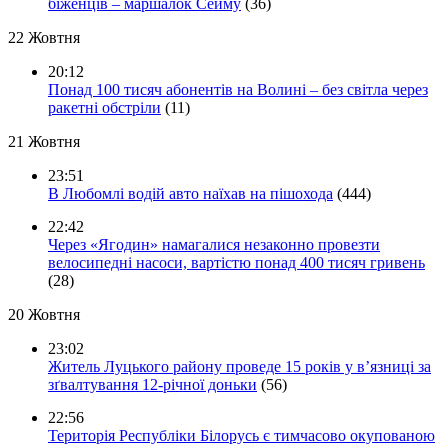
біженців – маршалок Сейму
(36)
22 Жовтня
20:12
Понад 100 тисяч абонентів на Волині – без світла через
ракетні обстріли
(11)
21 Жовтня
23:51
В Любомлі водій авто наїхав на пішохода
(444)
22:42
Через «Ягодин» намагалися незаконно провезти
велосипедні насоси, вартістю понад 400 тисяч гривень
(28)
20 Жовтня
23:02
Житель Луцького району проведе 15 років у в’язниці за
зґвалтування 12-річної доньки
(56)
22:56
Територія Республіки Білорусь є тимчасово окупованою