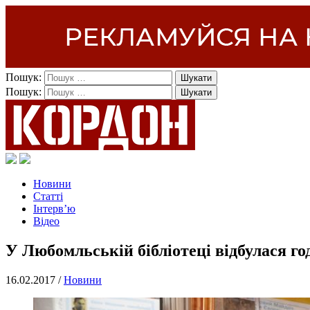
Пошук:
Пошук:
Новини
Статті
Інтерв’ю
Відео
У Любомльській бібліотеці відбулася го
16.02.2017 /
Новини