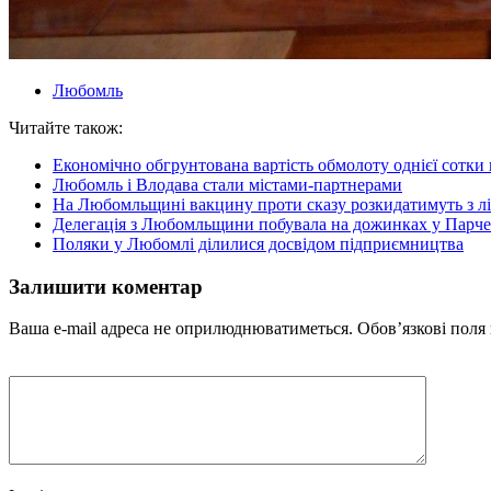
Любомль
Читайте також:
Економічно обгрунтована вартість обмолоту однієї сотк
Любомль і Влодава стали містами-партнерами
На Любомльщині вакцину проти сказу розкидатимуть з лі
Делегація з Любомльщини побувала на дожинках у Парче
Поляки у Любомлі ділилися досвідом підприємництва
Залишити коментар
Ваша e-mail адреса не оприлюднюватиметься.
Обов’язкові поля