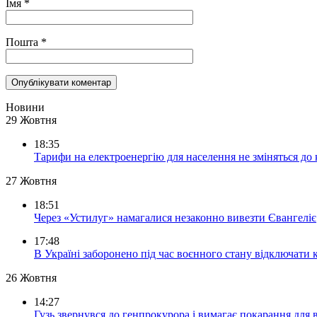
Імя
*
Пошта
*
Новини
29 Жовтня
18:35
Тарифи на електроенергію для населення не зміняться до
27 Жовтня
18:51
Через «Устилуг» намагалися незаконно вивезти Євангеліє
17:48
В Україні заборонено під час воєнного стану відключати 
26 Жовтня
14:27
Гузь звернувся до генпрокурора і вимагає покарання для 