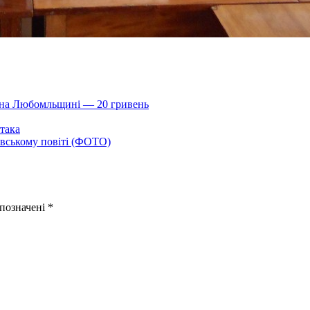
и на Любомльщині — 20 гривень
така
вському повіті (ФОТО)
 позначені
*