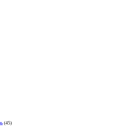
зь
(45)