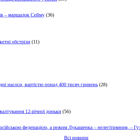
ів – маршалок Сейму
(36)
кетні обстріли
(11)
ні насоси, вартістю понад 400 тисяч гривень
(28)
ґвалтування 12-річної доньки
(56)
осійською федерацією, а режим Лукашенка – нелегітимним, – Гу
Всі новини