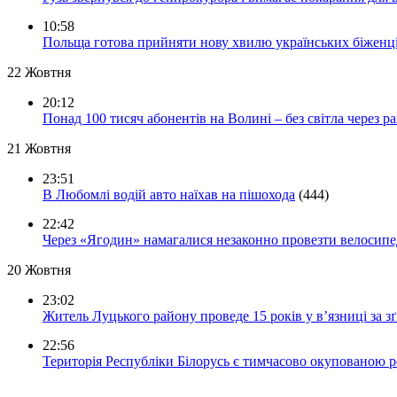
10:58
Польща готова прийняти нову хвилю українських біженц
22 Жовтня
20:12
Понад 100 тисяч абонентів на Волині – без світла через ра
21 Жовтня
23:51
В Любомлі водій авто наїхав на пішохода
(444)
22:42
Через «Ягодин» намагалися незаконно провезти велосипед
20 Жовтня
23:02
Житель Луцького району проведе 15 років у в’язниці за з
22:56
Територія Республіки Білорусь є тимчасово окупованою р