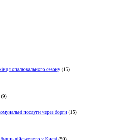
 кінця опалювального сезону
(15)
(9)
комунальні послуги через борги
(15)
вбивць військового у Києві
(59)