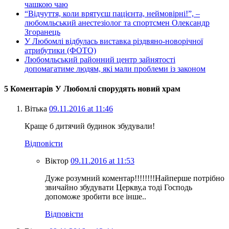
чашкою чаю
“Відчуття, коли врятуєш пацієнта, неймовірні!”, –
любомльський анестезіолог та спортсмен Олександр
Згоранець
У Любомлі відбулась виставка різдвяно-новорічної
атрибутики (ФОТО)
Любомльський районний центр зайнятості
допомагатиме людям, які мали проблеми із законом
5 Коментарів У Любомлі спорудять новий храм
Вітька
09.11.2016 at 11:46
Краще б дитячий будинок збудували!
Відповісти
Віктор
09.11.2016 at 11:53
Дуже розумний коментар!!!!!!!!Найперше потрібно
звичайно збудувати Церкву,а тоді Господь
допоможе зробити все інше..
Відповісти