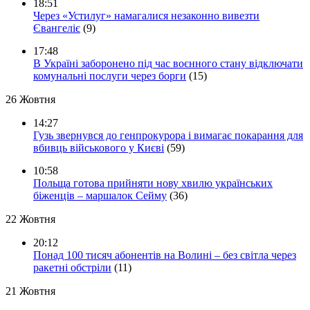
18:51
Через «Устилуг» намагалися незаконно вивезти
Євангеліє
(9)
17:48
В Україні заборонено під час воєнного стану відключати
комунальні послуги через борги
(15)
26 Жовтня
14:27
Гузь звернувся до генпрокурора і вимагає покарання для
вбивць військового у Києві
(59)
10:58
Польща готова прийняти нову хвилю українських
біженців – маршалок Сейму
(36)
22 Жовтня
20:12
Понад 100 тисяч абонентів на Волині – без світла через
ракетні обстріли
(11)
21 Жовтня