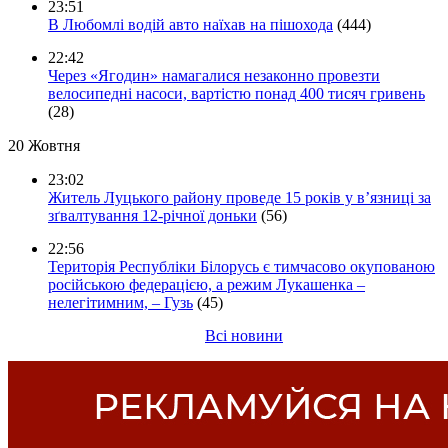
23:51
В Любомлі водій авто наїхав на пішохода
(444)
22:42
Через «Ягодин» намагалися незаконно провезти
велосипедні насоси, вартістю понад 400 тисяч гривень
(28)
20 Жовтня
23:02
Житель Луцького району проведе 15 років у в’язниці за
зґвалтування 12-річної доньки
(56)
22:56
Територія Республіки Білорусь є тимчасово окупованою
російською федерацією, а режим Лукашенка –
нелегітимним, – Гузь
(45)
Всі новини