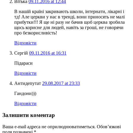
Вітька
09.11.2016 at 12:44
В нашій країні закривають школи, інтернати, лікарні і
тд! Але церкви у нас в тренді, вони приносять не малі
прибутки!!! Я ще ні разу не бачив щоб церква зробила
щось корисне для людей, навіть за гроші, не говорячи
про безкорисливість!
Відповісти
Сергій
09.11.2016 at 16:31
Підараси
Відповісти
Антидепутат
29.08.2017 at 23:33
Гандони)))
Відповісти
Залишити коментар
Ваша e-mail адреса не оприлюднюватиметься.
Обов’язкові
поля позначені
*