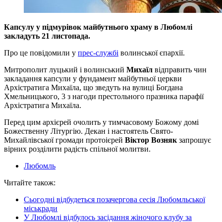
Капсулу у підмурівок майбутнього храму в Любомлі
закладуть 21 листопада.
Про це повідомили у
прес-службі
волинської єпархії.
Митрополит луцький і волинський
Михаїл
відправить чин
закладання капсули у фундамент майбутньої церкви
Архістратига Михаїла, що зведуть на вулиці Богдана
Хмельницького, 3 з нагоди престольного празника парафії
Архістратига Михаїла.
Перед цим архієрей очолить у тимчасовому Божому домі
Божественну Літургію. Декан і настоятель Свято-
Михайлівської громади протоієрей
Віктор Возняк
запрошує
вірних розділити радість спільної молитви.
Любомль
Читайте також:
Сьогодні відбудеться позачергова сесія Любомльської
міськради
У Любомлі відбулось засідання жіночого клубу за