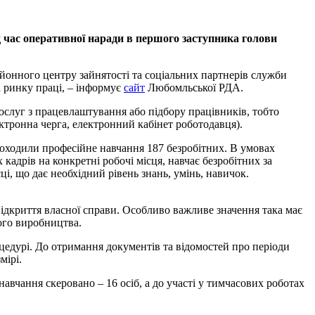
д час оперативної наради в першого заступника голови
йонного центру зайнятості та соціальних партнерів служби
 ринку праці, – інформує
сайт
Любомльської РДА.
ослуг з працевлаштування або підбору працівників, тобто
ектронна черга, електронний кабінет роботодавця).
роходили професійне навчання 187 безробітних. В умовах
кадрів на конкретні робочі місця, навчає безробітних за
, що дає необхідний рівень знань, умінь, навичок.
ідкриття власної справи. Особливо важливе значення така має
кого виробництва.
оцедурі. До отримання документів та відомостей про періоди
мірі.
авчання скеровано – 16 осіб, а до участі у тимчасових роботах