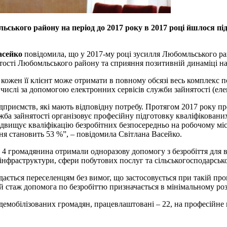
ського району на період до 2017 року в 2017 році йшлося пі
асейко
повідомила, що у 2017-му році зусилля Любомльського ра
ятості Любомльського району та сприяння позитивній динаміці на
 кожен її клієнт може отримати в повному обсязі весь комплекс п
у числі за допомогою електронних сервісів служби зайнятості (ел
дприємств, які мають відповідну потребу. Протягом 2017 року п
жба зайнятості організовує професійну підготовку кваліфікованих 
вищує кваліфікацію безробітних безпосередньо на робочому місці
я становить 53 %”, – повідомила Світлана Васейко.
4 громадянина отримали одноразову допомогу з безробіття для в
у інфраструктури, сфери побутових послуг та сільськогосподарсь
дається переселенцям без вимог, що застосовується при такій пр
вий стаж допомога по безробіттю призначається в мінімальному роз
демобілізованих громадян, працевлаштовані – 22, на професійне н