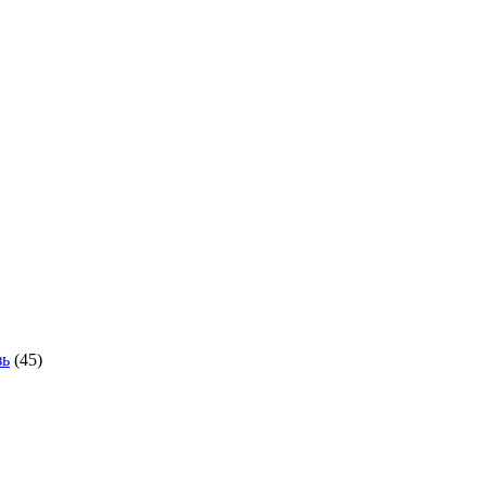
зь
(45)