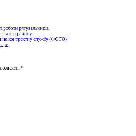
і роботи рятувальників
льського району
ли на контрактну службу (ФОТО)
фери
 позначені
*