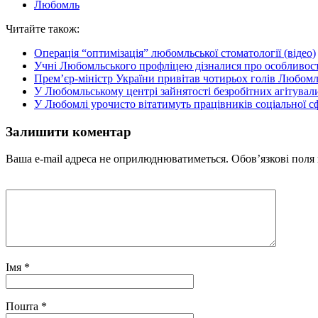
Любомль
Читайте також:
Операція “оптимізація” любомльської стоматології (відео)
Учні Любомльського профліцею дізналися про особливост
Прем’єр-міністр України привітав чотирьох голів Любом
У Любомльському центрі зайнятості безробітних агітува
У Любомлі урочисто вітатимуть працівників соціальної с
Залишити коментар
Ваша e-mail адреса не оприлюднюватиметься.
Обов’язкові поля
Імя
*
Пошта
*