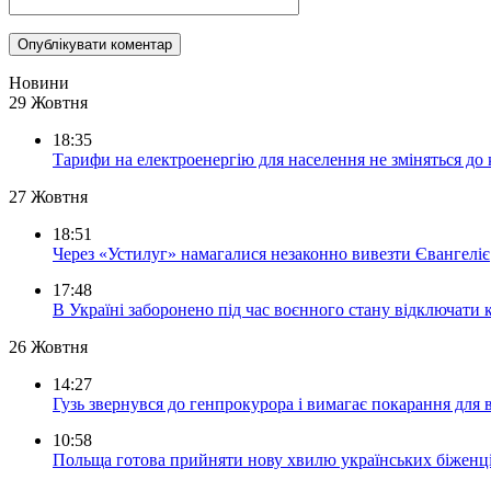
Новини
29 Жовтня
18:35
Тарифи на електроенергію для населення не зміняться до
27 Жовтня
18:51
Через «Устилуг» намагалися незаконно вивезти Євангеліє
17:48
В Україні заборонено під час воєнного стану відключати 
26 Жовтня
14:27
Гузь звернувся до генпрокурора і вимагає покарання для 
10:58
Польща готова прийняти нову хвилю українських біженц