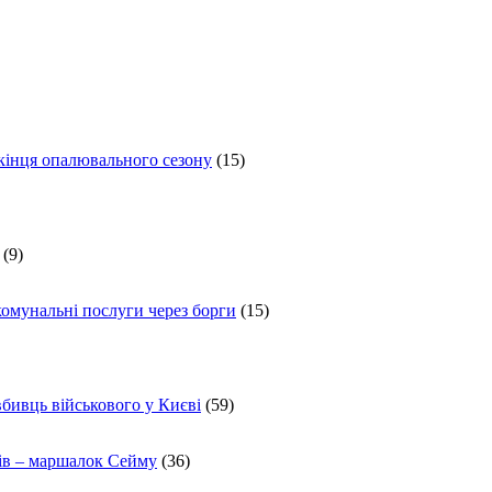
 кінця опалювального сезону
(15)
(9)
комунальні послуги через борги
(15)
вбивць військового у Києві
(59)
ів – маршалок Сейму
(36)