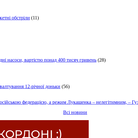
кетні обстріли
(11)
ні насоси, вартістю понад 400 тисяч гривень
(28)
ґвалтування 12-річної доньки
(56)
осійською федерацією, а режим Лукашенка – нелегітимним, – Гу
Всі новини