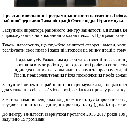
Про стан виконання Програми зайнятості населення Любомль
районної державної адміністрації Олександра Герасимчука.
Заступник директора районного центру зайнятості
Світлана В
спрямовувались на виконання завдань і заходів Програми зайн
Також, наголосила, що службою занятості створені умови, коли
реалізувати своє право і законні інтереси на ринку праці в том
“Надаємо усім бажаючим адреси та контактні телефони пі
зростання вимог роботодавців до якості робочої сили, слу
індивідуальними навчальними планами та програмами, під
Рівень працевлаштування після проходження профнавчанн
Заступник директора районного центру зауважила, що цьогоріч 
для мешканців сільської місцевості, оскільки сприяє у розвитк
З метою надання невідкладної допомоги статус безробітного на
трудової зайнятості людини, її заробітну плату (дохід), страхо
До центру зайнятості звернулося протягом 2015-2017 років 139 
залучено 15 громадян.