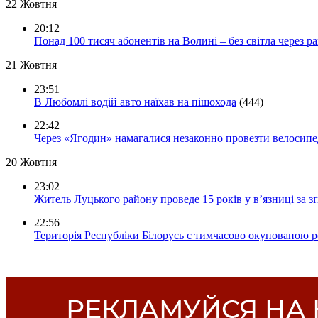
22 Жовтня
20:12
Понад 100 тисяч абонентів на Волині – без світла через ра
21 Жовтня
23:51
В Любомлі водій авто наїхав на пішохода
(444)
22:42
Через «Ягодин» намагалися незаконно провезти велосипед
20 Жовтня
23:02
Житель Луцького району проведе 15 років у в’язниці за з
22:56
Територія Республіки Білорусь є тимчасово окупованою р