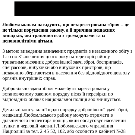
Любомльчанам нагадують, що незареєстрована зброя – це
не тільки порушення закону, а й причина нещасних
випадків, які трапляються з громадянами та їх
неповнолітніми дітьми.
З метою виведення зазначених предметів з незаконного обігу з
1-го по 31-ше липня цього року на території району
триватиме місячник добровільної здачі зброї, боєприпасів,
спецзасобів, вибухівки або вибухових пристроїв, що
незаконно зберігаються в населення без відповідного дозволу
органів внутрішніх справ.
Добровільно здана зброя може бути зареєстрована у
встановленому законом порядку після її перевірки по
відповідних обліках національної поліції або знищується.
Детальні консультації щодо порядку добровільної здачі зброї,
мешканці Любомльського району можуть отримати в
дільничного інспектора поліції, який обслуговує населений
пункт, в черговій частині Любомльського управління
Нацполіції за тел. 2-45-52, 102, або особисто в кабінеті №28