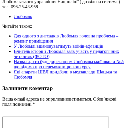
Любомльського управління Нацполіції ( дозвільна система )
тел..096-25-43-958.
Любомль
Читайте також:
Для одного з дитсадків Любомля головна проблема –
ремонт приміщення
У Любомлі вшановуватимуть воїнів-афганців
Вчитель історії з Любомля взяв участь у педагогічних
читаннях (ФОТО)
Назвали, хто буде директором Любомльської школи №2:
що відомо про переможницю конкурсу
Які апарати ШВЛ придбали в медзаклади Шацька та
Любомля
Залишити коментар
Ваша e-mail адреса не оприлюднюватиметься.
Обов’язкові
поля позначені
*