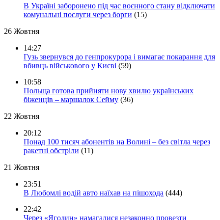
В Україні заборонено під час воєнного стану відключати
комунальні послуги через борги
(15)
26 Жовтня
14:27
Гузь звернувся до генпрокурора і вимагає покарання для
вбивць військового у Києві
(59)
10:58
Польща готова прийняти нову хвилю українських
біженців – маршалок Сейму
(36)
22 Жовтня
20:12
Понад 100 тисяч абонентів на Волині – без світла через
ракетні обстріли
(11)
21 Жовтня
23:51
В Любомлі водій авто наїхав на пішохода
(444)
22:42
Через «Ягодин» намагалися незаконно провезти