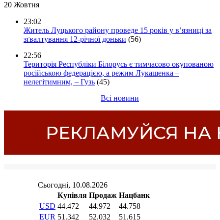
20 Жовтня
23:02
Житель Луцького району проведе 15 років у в’язниці за
зґвалтування 12-річної доньки
(56)
22:56
Територія Республіки Білорусь є тимчасово окупованою
російською федерацією, а режим Лукашенка –
нелегітимним, – Гузь
(45)
Всі новини