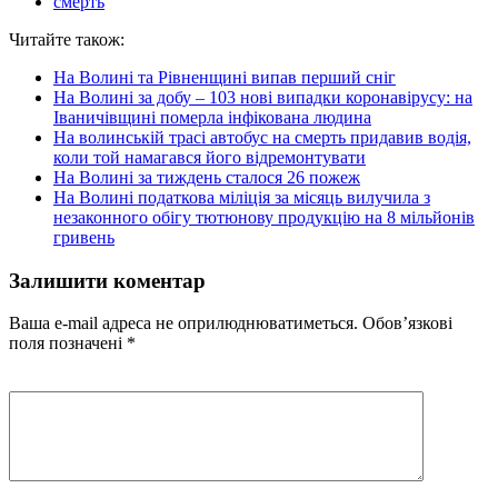
смерть
Читайте також:
На Волині та Рівненщині випав перший сніг
На Волині за добу – 103 нові випадки коронавірусу: на
Іваничівщині померла інфікована людина
На волинській трасі автобус на смерть придавив водія,
коли той намагався його відремонтувати
На Волині за тиждень сталося 26 пожеж
На Волині податкова міліція за місяць вилучила з
незаконного обігу тютюнову продукцію на 8 мільйонів
гривень
Залишити коментар
Ваша e-mail адреса не оприлюднюватиметься.
Обов’язкові
поля позначені
*