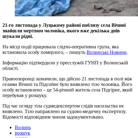
21-го листопада у Луцькому районі поблизу села Вічині
знайшли мертвим чоловіка, якого вже декілька днів
шукали рідні.
На місці події працювала слідчо-оперативна група, яка
встановила особу померлого, – пишуть
Волинські Новини
.
Інформацію підтвердили у пресслужбі ГУНП у Волинській
області.
Правоохоронці зазначили, що дійсно 21 листопада в полі між
селами Вічині та Підсобне було виявлено тіло чоловіка. Його
особу встановлено – це 54-річний житель села Підгірне, який
перебував у розшуку.
Під час огляду тіла судмедекспертом слідів насильства не
виявлено. Тіло направлено на судово-медичну експертизу.
Відомості відповідним чином задокументовано.
Волинь
розшук