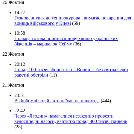
26 Жовтня
14:27
Гузь звернувся до генпрокурора і вимагає покарання для
вбивць військового у Києві
(59)
10:58
Польща готова прийняти нову хвилю українських
біженців – маршалок Сейму
(36)
22 Жовтня
20:12
Понад 100 тисяч абонентів на Волині – без світла через
ракетні обстріли
(11)
21 Жовтня
23:51
В Любомлі водій авто наїхав на пішохода
(444)
22:42
Через «Ягодин» намагалися незаконно провезти
велосипедні насоси, вартістю понад 400 тисяч гривень
(28)