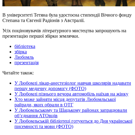
В університеті Тетяна була удостоєна стипендії Вічного фонду
Степана та Євгенії Радіонів з Австралії.
Усіх поціновувачів літературного мистецтва запрошують на
презентацію першої збірки землячки.
бібліотека
збірка
Любомль
презентація
Читайте також:
У Любомлі лікар-анестезіолог навчав школярів надавати
першу медичну допомогу (ФОТО)
У Любомлі пізнього вечора автомобіль наїхав на жінку
Хто може зайняти місця депутатів Любомльської
райради, яких обрали в ОТГ
У Любомльському та Шацькому районах запрацювали
об’єднання АТОвців
У Любомльській бібліотеці готуються до Дня української
писемності та мови (ФОТО)