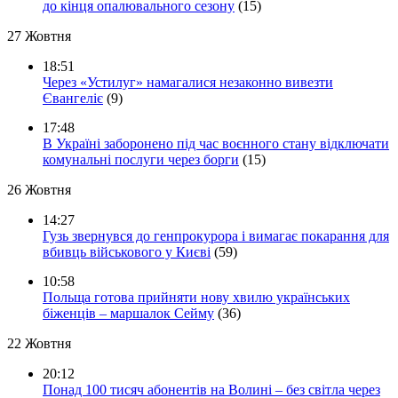
до кінця опалювального сезону
(15)
27 Жовтня
18:51
Через «Устилуг» намагалися незаконно вивезти
Євангеліє
(9)
17:48
В Україні заборонено під час воєнного стану відключати
комунальні послуги через борги
(15)
26 Жовтня
14:27
Гузь звернувся до генпрокурора і вимагає покарання для
вбивць військового у Києві
(59)
10:58
Польща готова прийняти нову хвилю українських
біженців – маршалок Сейму
(36)
22 Жовтня
20:12
Понад 100 тисяч абонентів на Волині – без світла через