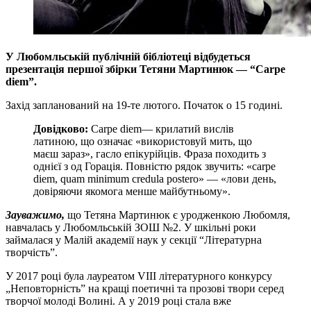
У Любомльській публічній бібліотеці відбудеться
презентація першої збірки
Тетяни Мартинюк
— “
Carpe
diem”.
Захід запланований на 19-те лютого. Початок о 15 годині.
Довідково:
Carpe diem— крилатий вислів
латиною, що означає «використовуй мить, що
маєш зараз», гасло епікурійців. Фраза походить з
однієї з од Горація. Повністю рядок звучить: «carpe
diem, quam minimum credula postero» — «лови день,
довіряючи якомога менше майбутньому».
Зауважимо,
що Тетяна Мартинюк є уродженкою Любомля,
навчалась у Любомльській ЗОШ №2. У шкільні роки
займалася у Малій академії наук у секції “Літературна
творчість”.
У 2017 році була лауреатом VIII літературного конкурсу
„Неповторність” на кращі поетичні та прозові твори серед
творчої молоді Волині. А у 2019 році стала вже