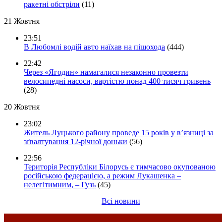
ракетні обстріли
(11)
21 Жовтня
23:51
В Любомлі водій авто наїхав на пішохода
(444)
22:42
Через «Ягодин» намагалися незаконно провезти
велосипедні насоси, вартістю понад 400 тисяч гривень
(28)
20 Жовтня
23:02
Житель Луцького району проведе 15 років у в’язниці за
зґвалтування 12-річної доньки
(56)
22:56
Територія Республіки Білорусь є тимчасово окупованою
російською федерацією, а режим Лукашенка –
нелегітимним, – Гузь
(45)
Всі новини