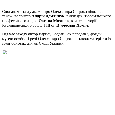
Спогадами та думками про Олександра Сацюка ділились
також: волонтер
Андрій Демянчук
, викладач Любомльського
професійного ліцею
Оксана Мохнюк
, вчитель історії
Куснищанського ЗЗСО І-ІІІ ст.
В’ячеслав Хоміч
.
Під час заходу автор нарису Богдан Зек передав у фонди
музею особисті речі Олександра Сацюка, а також матеріали із
зони бойових дій на Сході України.