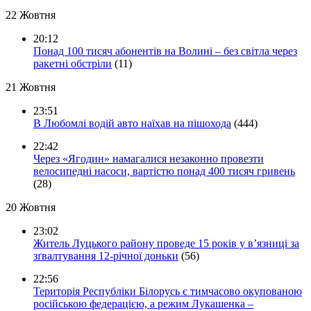
22 Жовтня
20:12
Понад 100 тисяч абонентів на Волині – без світла через
ракетні обстріли
(11)
21 Жовтня
23:51
В Любомлі водій авто наїхав на пішохода
(444)
22:42
Через «Ягодин» намагалися незаконно провезти
велосипедні насоси, вартістю понад 400 тисяч гривень
(28)
20 Жовтня
23:02
Житель Луцького району проведе 15 років у в’язниці за
зґвалтування 12-річної доньки
(56)
22:56
Територія Республіки Білорусь є тимчасово окупованою
російською федерацією, а режим Лукашенка –