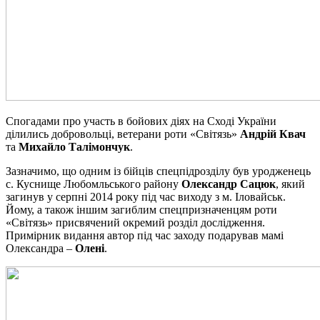
Спогадами про участь в бойових діях на Сході України
ділились добровольці, ветерани роти «Світязь»
Андрій Квач
та
Михайло Талімончук
.
Зазначимо, що одним із бійців спецпідрозділу був уродженець
с. Куснище Любомльського району
Олександр Сацюк
, який
загинув у серпні 2014 року під час виходу з м. Іловайськ.
Йому, а також іншим загиблим спецпризначенцям роти
«Світязь» присвячений окремий розділ дослідження.
Примірник видання автор під час заходу подарував мамі
Олександра –
Олені
.