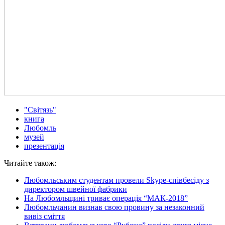
"Світязь"
книга
Любомль
музей
презентація
Читайте також:
Любомльським студентам провели Skype-співбесіду з
директором швейної фабрики
На Любомльщині триває операція “МАК-2018”
Любомльчанин визнав свою провину за незаконний
вивіз сміття