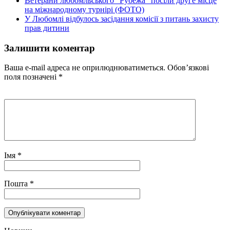
Ветерани любомльського “Рубежа” посіли друге місце
на міжнародному турнірі (ФОТО)
У Любомлі відбулось засідання комісії з питань захисту
прав дитини
Залишити коментар
Ваша e-mail адреса не оприлюднюватиметься.
Обов’язкові
поля позначені
*
Імя
*
Пошта
*