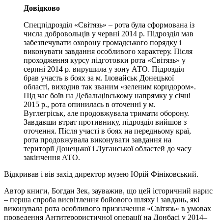
Довідково
Спецпідрозділ «Світязь» – рота була сформована із
числа добровольців у червні 2014 р. Підрозділ мав
забезпечувати
охорону громадського порядку і
виконувати завдання особливого характеру. Після
проходження курсу підготовки рота «Світязь» у
серпні 2014 р. вирушила у зону АТО. Підрозділ
брав участь в боях за м. Іловайськ Донецької
області, виходив так званим «зеленим коридором».
Під час боїв на Дебальцівському напрямку у січні
2015 р., рота опинилась в оточенні у м.
Вуглегріськ, але продовжувала тримати оборону.
Завдавши втрат противнику, підрозділ вийшов з
оточення. Після участі в боях на передньому краї,
рота продовжувала виконувати завдання на
території Донецької і Луганської областей до часу
закінчення АТО.
Відкривав і вів захід директор музею Юрій Фініковський.
Автор книги, Богдан Зек, зауважив, що цей історичний нарис
– перша спроба висвітлення бойового шляху і завдань, які
виконувала рота особливого призначення «Світязь» в умовах
проведення Антитерористичної операції на Донбасі у 2014–