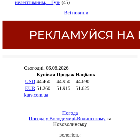
нелегітимним, – Гузь
(45)
Всі новини
Погода
Погода у
Володимирі-Волинському
та
Нововолинську
вологість: