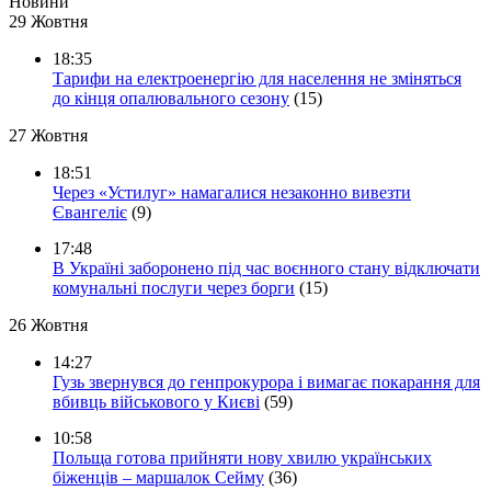
Новини
29 Жовтня
18:35
Тарифи на електроенергію для населення не зміняться
до кінця опалювального сезону
(15)
27 Жовтня
18:51
Через «Устилуг» намагалися незаконно вивезти
Євангеліє
(9)
17:48
В Україні заборонено під час воєнного стану відключати
комунальні послуги через борги
(15)
26 Жовтня
14:27
Гузь звернувся до генпрокурора і вимагає покарання для
вбивць військового у Києві
(59)
10:58
Польща готова прийняти нову хвилю українських
біженців – маршалок Сейму
(36)