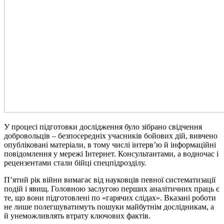
У процесі підготовки дослідження було зібрано свідчення
добровольців – безпосередніх учасників бойових дій, вивчено
опубліковані матеріали, в тому числі інтерв’ю й інформаційні
повідомлення у мережі Інтернет. Консультантами, а водночас і
рецензентами стали бійці спецпідрозділу.
П’ятий рік війни вимагає від науковців певної систематизації
подій і явищ. Головною заслугою перших аналітичних праць є
те, що вони підготовлені по «гарячих слідах». Вказані роботи
не лише полегшуватимуть пошуки майбутнім дослідникам, а
й унеможливлять втрату ключових фактів.