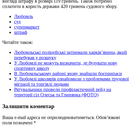
вигляді штрафу в розмірі 119 гривень. Також потрібно
сплатити в користь держави 420 гривень судового збору.
Любомль
суд
супермаркет
штраф
Читайте також:
Любомльські поліцейські затримали харків’янина, який
перебував у розшуку
У Любомлі не можуть визначити, де будувати нову
спортивну школу
В Любомльському районі знову знайшли боєприпаси
У Любомлі школярів ознайомили з проблемами трудової
міграції та торгівлі людьми
Рятувальники провели профілактичний рейд на
території сіл Олеськ та Глинянка (ФОТО)
Залишити коментар
Ваша e-mail адреса не оприлюднюватиметься.
Обов’язкові
поля позначені
*