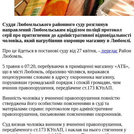
Суддя Любомльського районного суду розглянув
направлений Любомльським відділом поліції протокол
серії про притягнення до адміністративної відповідальності
чоловіка, який нагрубіянив охоронцю магазину в Любомлі.
Про це йдеться в постанові суду від 27 квітня, –
передає
Район
Любомль.
5 травня о 07:20, перебуваючи в приміщенні магазину «АТБ»,
що в місті Любомль, образливо чіплявся, виражався
нецензурними словами в адресу охоронника магазину,
порушивши громадський порядок і спокій громадян, чим
вчинив правопорушення, передбачене ст.173 КУпАП.
Винність чоловіка у вчиненні правопорушення повністю
стверджена його особистими поясненнями в суді та
матеріалами справи: протоколом про адміністративне
правопорушення, письмовими поясненнями охоронників.
Суд визнав чоловіка винним у вчиненні правопорушення,
передбаченого ст.173 КУпАП, і наклав на нього стягнення у