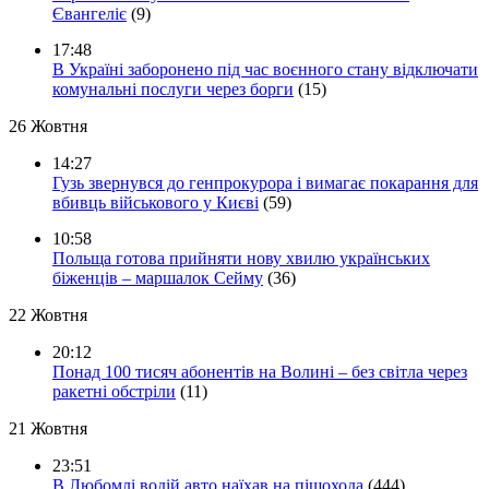
Євангеліє
(9)
17:48
В Україні заборонено під час воєнного стану відключати
комунальні послуги через борги
(15)
26 Жовтня
14:27
Гузь звернувся до генпрокурора і вимагає покарання для
вбивць військового у Києві
(59)
10:58
Польща готова прийняти нову хвилю українських
біженців – маршалок Сейму
(36)
22 Жовтня
20:12
Понад 100 тисяч абонентів на Волині – без світла через
ракетні обстріли
(11)
21 Жовтня
23:51
В Любомлі водій авто наїхав на пішохода
(444)