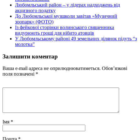
Любомльський район – у лідерах надходжень від
акцизного податку
До Любомльської музшколи завітав «Музичний
зоопарк» (ФОТО)
Із фейкової сторінки волинського священника
видурюють гроші для нібито атовців
У Любомльському районі 49 земельних ділянок підуть “з
молотка”
Залишити коментар
Ваша e-mail адреса не оприлюднюватиметься.
Обов’язкові
поля позначені
*
Імя
*
Пошта
*