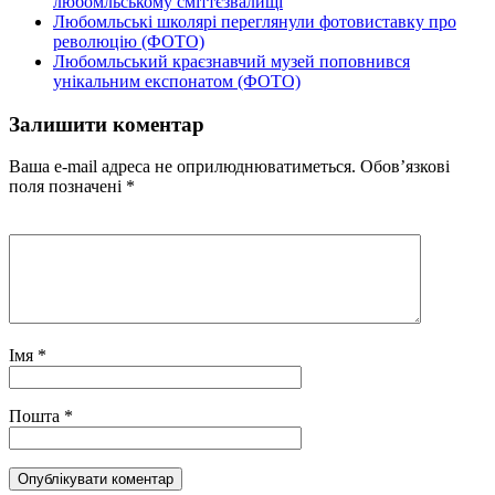
любомльському сміттєзвалищі
Любомльські школярі переглянули фотовиставку про
революцію (ФОТО)
Любомльський краєзнавчий музей поповнився
унікальним експонатом (ФОТО)
Залишити коментар
Ваша e-mail адреса не оприлюднюватиметься.
Обов’язкові
поля позначені
*
Імя
*
Пошта
*