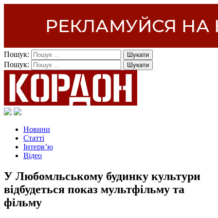
Пошук:
Пошук:
Новини
Статті
Інтерв’ю
Відео
У Любомльському будинку культури
відбудеться показ мультфільму та
фільму