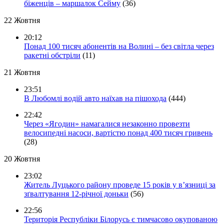
біженців – маршалок Сейму
(36)
22 Жовтня
20:12
Понад 100 тисяч абонентів на Волині – без світла через
ракетні обстріли
(11)
21 Жовтня
23:51
В Любомлі водій авто наїхав на пішохода
(444)
22:42
Через «Ягодин» намагалися незаконно провезти
велосипедні насоси, вартістю понад 400 тисяч гривень
(28)
20 Жовтня
23:02
Житель Луцького району проведе 15 років у в’язниці за
зґвалтування 12-річної доньки
(56)
22:56
Територія Республіки Білорусь є тимчасово окупованою