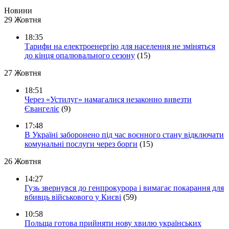
Новини
29 Жовтня
18:35
Тарифи на електроенергію для населення не зміняться
до кінця опалювального сезону
(15)
27 Жовтня
18:51
Через «Устилуг» намагалися незаконно вивезти
Євангеліє
(9)
17:48
В Україні заборонено під час воєнного стану відключати
комунальні послуги через борги
(15)
26 Жовтня
14:27
Гузь звернувся до генпрокурора і вимагає покарання для
вбивць військового у Києві
(59)
10:58
Польща готова прийняти нову хвилю українських