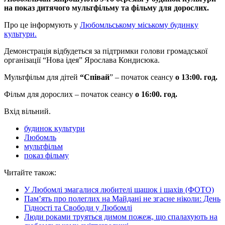
на показ дитячого мультфільму та фільму для дорослих.
Про це інформують у
Любомльському міському будинку
культури.
Демонстрація відбудеться за підтримки голови громадської
організації “Нова ідея” Ярослава Кондисюка.
Мультфільм для дітей
“Співай
” – початок сеансу
о 13:00. год.
Фільм для дорослих – початок сеансу
о 16:00. год.
Вхід вільний.
будинок культури
Любомль
мультфільм
показ фільму
Читайте також:
У Любомлі змагалися любителі шашок і шахів (ФОТО)
Пам’ять про полеглих на Майдані не згасне ніколи: День
Гідності та Свободи у Любомлі
Люди роками труяться димом пожеж, що спалахують на