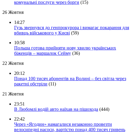
комунальні послуги через борги
(15)
26 Жовтня
14:27
Гузь звернувся до генпрокурора і вимагає покарання для
вбивць військового у Києві
(59)
10:58
Польща готова прийняти нову хвилю українських
біженців – маршалок Сейму
(36)
22 Жовтня
20:12
Понад 100 тисяч абонентів на Волині – без світла через
ракетні обстріли
(11)
21 Жовтня
23:51
В Любомлі водій авто наїхав на пішохода
(444)
22:42
Через «Ягодин» намагалися незаконно провезти
велосипедні насоси, вартістю понад 400 тисяч гривень