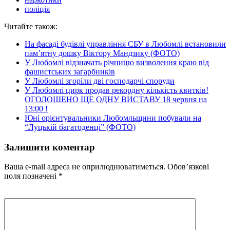
поліція
Читайте також:
На фасаді будівлі управління СБУ в Любомлі встановили
пам’ятну дошку Віктору Мандзику (ФОТО)
У Любомлі відзначать річницю визволення краю від
фашистських загарбників
У Любомлі згоріли дві господарчі споруди
У Любомлі цирк продав рекордну кількість квитків!
ОГОЛОШЕНО ЩЕ ОДНУ ВИСТАВУ 18 червня на
13:00 !
Юні орієнтувальники Любомльщини побували на
“Луцькій багатоденці” (ФОТО)
Залишити коментар
Ваша e-mail адреса не оприлюднюватиметься.
Обов’язкові
поля позначені
*