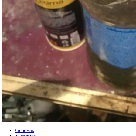
Любомль
наркотики