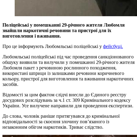
Поліцейські у помешканні 29-річного жителя Любомля
знайшли наркотичні речовини та пристрої для їх
виготовлення і вживання.
Про це інформують Любомльські поліцейські у
фейсбуці.
Любомльські поліцейські під час проведення санкціонованого
обшуку виявили та вилучили у помешканні 29-річного жителя
Любомля пакет з речовиною рослинного походження,
використані шприци із залишками речовини коричневого
кольору, пристрої для виготовлення та вживання наркотичних
засобів.
Відомості за цим фактом слідчі внесли до Єдиного реєстру
досудових розслідувань за ч.1 ст. 309 Кримінального кодексу
України. Усе вилучене направили для проведення експертизи.
До слова, чоловік раніше притягувався до кримінальної
відповідальності за скоєння злочину пов’язаного із
незаконним обігом наркотиків. Триває слідство.