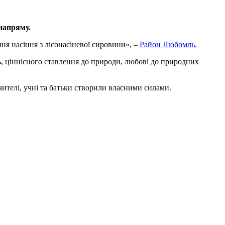
 напряму.
ня насіння з лісонасіневої сировини», –
Район Любомль.
, ціннісного ставлення до природи, любові до природних
вчителі, учні та батьки створили власними силами.