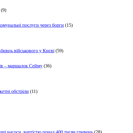
(9)
комунальні послуги через борги
(15)
вбивць військового у Києві
(59)
ів – маршалок Сейму
(36)
кетні обстріли
(11)
ні насоси, вартістю понад 400 тисяч гривень
(28)