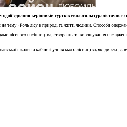
методоб’єднання керівників гуртків еколого-натуралістичного
 на тему «Роль лісу в природі та житті людини. Способи одержан
ами лісового насінництва, створення та вирощування насаджень
анської школи та кабінеті учнівського лісництва, які дирекція, 