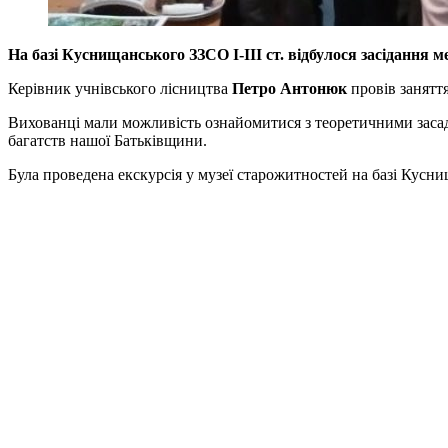
На базі Куснищанського ЗЗСО І-ІІІ ст. відбулося засідання 
Керівник учнівського лісництва
Петро
Антонюк
провів заняття
Вихованці мали можливість ознайомитися з теоретичними засад
багатств нашої Батьківщини.
Була проведена екскурсія у музеї старожитностей на базі Куснищ