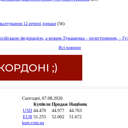
ґвалтування 12-річної доньки
(56)
осійською федерацією, а режим Лукашенка – нелегітимним, – Гу
Всі новини