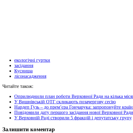
екологічні гуртки
засідання
Куснища
лісонасадження
Читайте також:
Оприлюднили план роботи Верховної Ради на кілька міся
У Вишнівській ОТГ скликають позачергову сесію
Нардеп Гузь – до прем’єра Гончарука: запропонуйте країн
Повідомили дату першого засідання нової Верховної Рад
У Верховній Раді створили 5 фракцій і депутатську групу
Залишити коментар