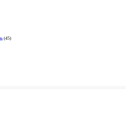
зь
(45)