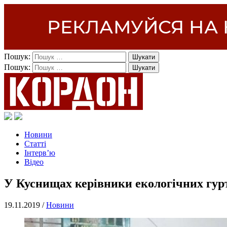
Пошук:
Пошук:
Новини
Статті
Інтерв’ю
Відео
У Куснищах керівники екологічних гур
19.11.2019 /
Новини