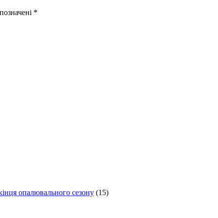
 позначені
*
 кінця опалювального сезону
(15)