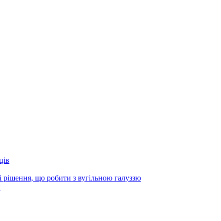
ців
і рішення, що робити з вугільною галуззю
и