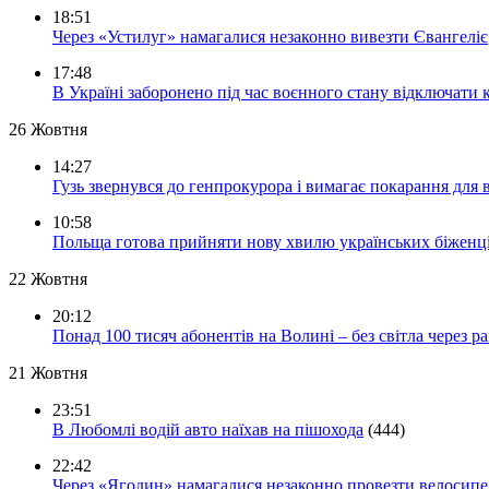
18:51
Через «Устилуг» намагалися незаконно вивезти Євангеліє
17:48
В Україні заборонено під час воєнного стану відключати 
26 Жовтня
14:27
Гузь звернувся до генпрокурора і вимагає покарання для 
10:58
Польща готова прийняти нову хвилю українських біженц
22 Жовтня
20:12
Понад 100 тисяч абонентів на Волині – без світла через ра
21 Жовтня
23:51
В Любомлі водій авто наїхав на пішохода
(444)
22:42
Через «Ягодин» намагалися незаконно провезти велосипед