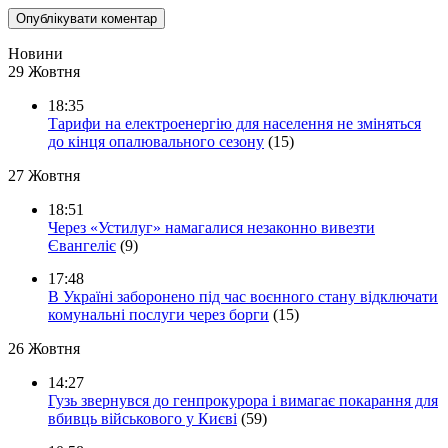
Новини
29 Жовтня
18:35
Тарифи на електроенергію для населення не зміняться
до кінця опалювального сезону
(15)
27 Жовтня
18:51
Через «Устилуг» намагалися незаконно вивезти
Євангеліє
(9)
17:48
В Україні заборонено під час воєнного стану відключати
комунальні послуги через борги
(15)
26 Жовтня
14:27
Гузь звернувся до генпрокурора і вимагає покарання для
вбивць військового у Києві
(59)