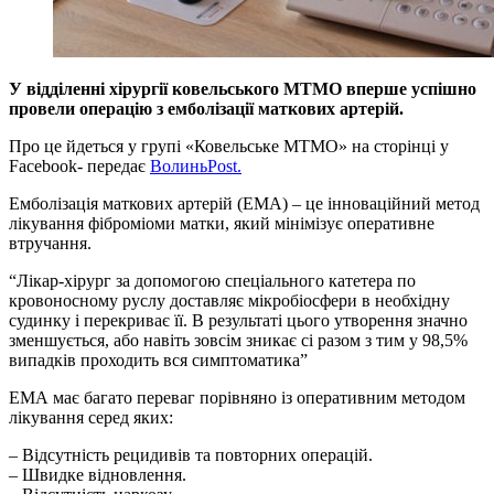
У відділенні хірургії ковельського МТМО вперше успішно
провели операцію з емболізації маткових артерій.
Про це йдеться у групі «Ковельське МТМО» на сторінці у
Facebook- передає
ВолиньPost.
Емболізація маткових артерій (ЕМА) – це інноваційний метод
лікування фіброміоми матки, який мінімізує оперативне
втручання.
“Лікар-хірург за допомогою спеціального катетера по
кровоносному руслу доставляє мікробіосфери в необхідну
судинку і перекриває її. В результаті цього утворення значно
зменшується, або навіть зовсім зникає сі разом з тим у 98,5%
випадків проходить вся симптоматика”
ЕМА має багато переваг порівняно із оперативним методом
лікування серед яких:
– Відсутність рецидивів та повторних операцій.
– Швидке відновлення.