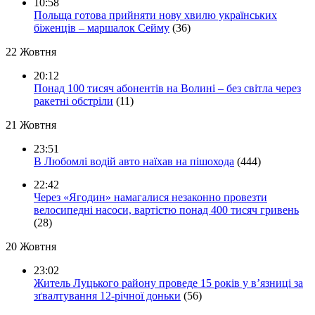
10:58
Польща готова прийняти нову хвилю українських
біженців – маршалок Сейму
(36)
22 Жовтня
20:12
Понад 100 тисяч абонентів на Волині – без світла через
ракетні обстріли
(11)
21 Жовтня
23:51
В Любомлі водій авто наїхав на пішохода
(444)
22:42
Через «Ягодин» намагалися незаконно провезти
велосипедні насоси, вартістю понад 400 тисяч гривень
(28)
20 Жовтня
23:02
Житель Луцького району проведе 15 років у в’язниці за
зґвалтування 12-річної доньки
(56)