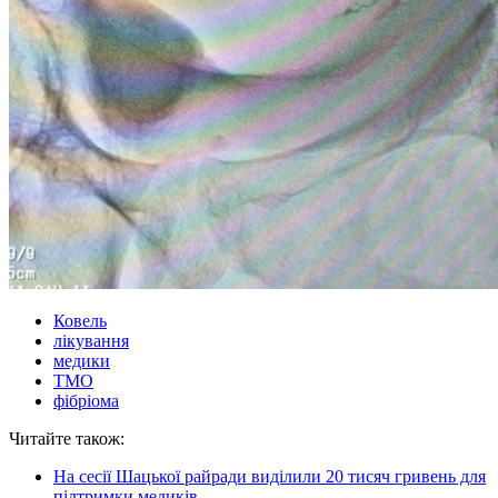
Ковель
лікування
медики
ТМО
фібріома
Читайте також:
На сесії Шацької райради виділили 20 тисяч гривень для
підтримки медиків