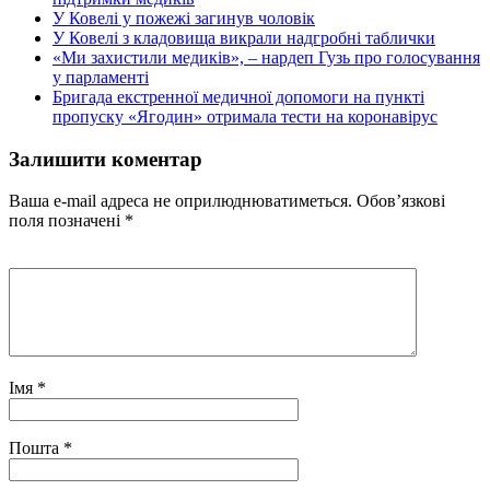
У Ковелі у пожежі загинув чоловік
У Ковелі з кладовища викрали надгробні таблички
«Ми захистили медиків», – нардеп Гузь про голосування
у парламенті
Бригада екстренної медичної допомоги на пункті
пропуску «Ягодин» отримала тести на коронавірус
Залишити коментар
Ваша e-mail адреса не оприлюднюватиметься.
Обов’язкові
поля позначені
*
Імя
*
Пошта
*