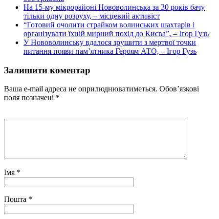
На 15-му мікрорайоні Нововолинська за 30 років бачу
тільки одну розруху, – місцевий активіст
“Готовий очолити страйком волинських шахтарів і
організувати їхній мирний похід до Києва”, – Ігор Гузь
У Нововолинську вдалося зрушити з мертвої точки
питання появи пам’ятника Героям АТО, – Ігор Гузь
Залишити коментар
Ваша e-mail адреса не оприлюднюватиметься.
Обов’язкові
поля позначені
*
Імя
*
Пошта
*