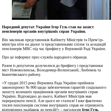
Народний депутат України Ігор Гузь став на захист
пенсіонерів органів внутрішніх справ України.
Він закликав представників Кабінету Міністрів та Прем’єр-
міністра піти на діалог із представниками спілок та асоціацій
пенсіонерів МВС під час брифінгу у Верховній Раді України.
Про це інформує прес-служба народного обранця.
Разом із депутатом долучилися до брифінгу і представники
міст Нововолинськ, Володимир-Волинський, Любомль та
Іваничівського району.
«У грудні 2015 року Верховна Рада України прийняла
законопроект № 900 щодо забезпечення гарантій соціального
захисту колишніх працівників органів внутрішніх справ
України. Відповідно до нього, Кабінет Міністрів мав
перерахувати пенсії. Але цього не сталося! І вже фактично
тисячі пенсіонерів системи внутрішніх справ не отримують
відповідних надбавок до пенсій!» – наголосив
Ігор Гузь
.