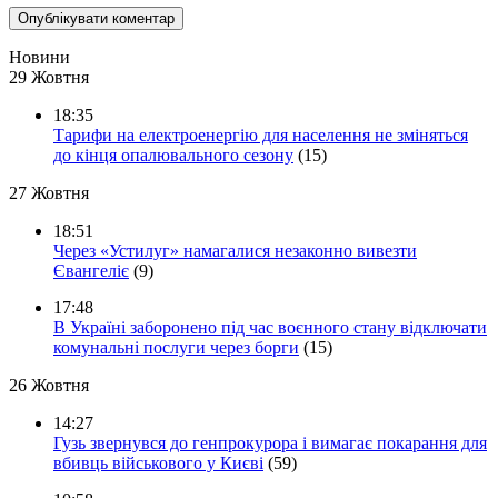
Новини
29 Жовтня
18:35
Тарифи на електроенергію для населення не зміняться
до кінця опалювального сезону
(15)
27 Жовтня
18:51
Через «Устилуг» намагалися незаконно вивезти
Євангеліє
(9)
17:48
В Україні заборонено під час воєнного стану відключати
комунальні послуги через борги
(15)
26 Жовтня
14:27
Гузь звернувся до генпрокурора і вимагає покарання для
вбивць військового у Києві
(59)