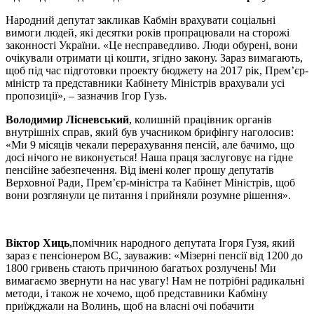
Народний депутат закликав Кабмін врахувати соціальні
вимоги людей, які десятки років пропрацювали на сторожі
законності України. «Це несправедливо. Люди обурені, вони
очікували отримати ці кошти, згідно закону. Зараз вимагають,
щоб під час підготовки проекту бюджету на 2017 рік, Прем’єр-
міністр та представники Кабінету Міністрів врахували усі
пропозиції», – зазначив Ігор Гузь.
Володимир Лісневський
, колишній працівник органів
внутрішніх справ, який був учасником брифінгу наголосив:
«Ми 9 місяців чекали перерахування пенсій, але бачимо, що
досі нічого не виконується! Наша праця заслуговує на гідне
пенсійне забезпечення. Від імені колег прошу депутатів
Верховної Ради, Прем’єр-міністра та Кабінет Міністрів, щоб
вони розглянули це питання і прийняли розумне рішення».
Віктор Хиць
,помічник народного депутата Ігоря Гузя, який
зараз є пенсіонером ВС, зауважив: «Мізерні пенсії від 1200 до
1800 гривень стають причиною багатьох розлучень! Ми
вимагаємо звернути на нас увагу! Нам не потрібні радикальні
методи, і також не хочемо, щоб представники Кабміну
приїжджали на Волинь, щоб на власні очі побачити