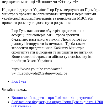
перекриття митниці «Ягодин» чи «Устилуг»!»
Народний депутат України Ігор Гузь звернувся до Прем’єр-
міністра з проханням організувати зустріч із керівниками
української асоціації ветеранів та пенсіонерів МВС, аби
провести розмову та досягнути розуміння.
Ігор Гузь наголосив: «Зустріч представників
асоціації пенсіонерів МВС треба зробити
буквально наступного тижня! Люди готові до
діалогу і ігнорувати їх неможна. Треба також
зголосити представників Кабінету Міністрів
сконтактувати із людьми та вирішити це питання.
Вони повинні отримати дійсно ту пенсію, яку їм
пообіцяв Закон України».
https://www.youtube.com/watch?
v=_hLepuKwohg&feature=youtu.be
Ігор Гузь
Читайте також:
Волинський нардеп – про “світло в кінці тунелю”
З обласного бюджету на округ Ігоря Гузя виділять 1 200
000 гривень