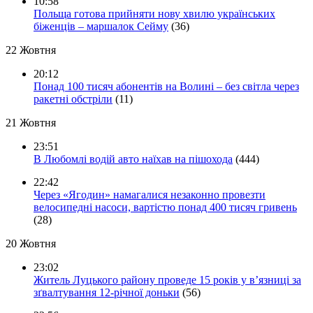
10:58
Польща готова прийняти нову хвилю українських
біженців – маршалок Сейму
(36)
22 Жовтня
20:12
Понад 100 тисяч абонентів на Волині – без світла через
ракетні обстріли
(11)
21 Жовтня
23:51
В Любомлі водій авто наїхав на пішохода
(444)
22:42
Через «Ягодин» намагалися незаконно провезти
велосипедні насоси, вартістю понад 400 тисяч гривень
(28)
20 Жовтня
23:02
Житель Луцького району проведе 15 років у в’язниці за
зґвалтування 12-річної доньки
(56)