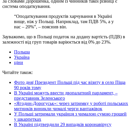
За словами Дорошенка, одним із чинників такої різниці є
система оподаткування.
“Оподаткування продуктів харчування в Україні
вище, ніж у Польщі. Наприклад, там ПДВ 5%, а у
нас – 20%”, – пояснив він.
Зауважимо, що в Польщі податок на додану вартість (ПДВ) в
залежності від груп товарів варіюється від 0% до 23%.
Польща
Україна
ціни
Читайте також:
Фото дня| Президент Польщі під час візиту в село Піща
90 років тому
В Україні можуть ввести двопалатний парламент, –
представник Зеленського
«Ягодин-Дорогуськ»: через затримку у роботі польських
митників виникли чималі черги вантажівок
У Польщі затримали українця з чималою сумою грошей
у шкарпетках
В Україні підтвердили 29 випадків коронавірусу