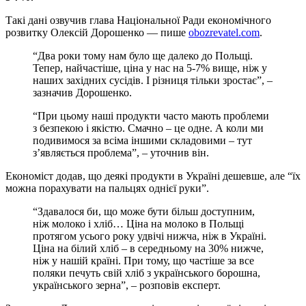
Такі дані озвучив глава Національної Ради економічного
розвитку Олексій Дорошенко — пише
obozrevatel.com
.
“Два роки тому нам було ще далеко до Польщі.
Тепер, найчастіше, ціна у нас на 5-7% вище, ніж у
наших західних сусідів. І різниця тільки зростає”, –
зазначив Дорошенко.
“При цьому наші продукти часто мають проблеми
з безпекою і якістю. Смачно – це одне. А коли ми
подивимося за всіма іншими складовими – тут
з’являється проблема”, – уточнив він.
Економіст додав, що деякі продукти в Україні дешевше, але “їх
можна порахувати на пальцях однієї руки”.
“Здавалося би, що може бути більш доступним,
ніж молоко і хліб… Ціна на молоко в Польщі
протягом усього року удвічі нижча, ніж в Україні.
Ціна на білий хліб – в середньому на 30% нижче,
ніж у нашій країні. При тому, що частіше за все
поляки печуть свій хліб з українського борошна,
українського зерна”, – розповів експерт.