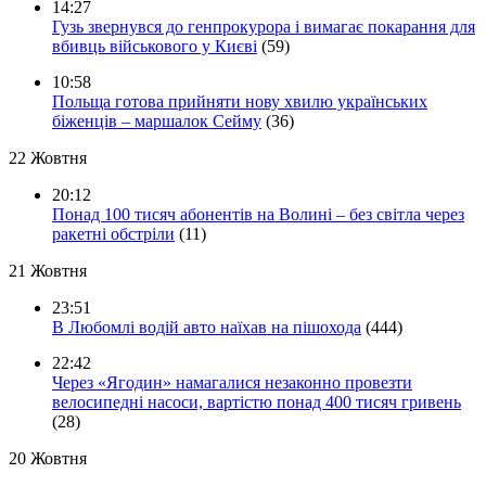
14:27
Гузь звернувся до генпрокурора і вимагає покарання для
вбивць військового у Києві
(59)
10:58
Польща готова прийняти нову хвилю українських
біженців – маршалок Сейму
(36)
22 Жовтня
20:12
Понад 100 тисяч абонентів на Волині – без світла через
ракетні обстріли
(11)
21 Жовтня
23:51
В Любомлі водій авто наїхав на пішохода
(444)
22:42
Через «Ягодин» намагалися незаконно провезти
велосипедні насоси, вартістю понад 400 тисяч гривень
(28)
20 Жовтня