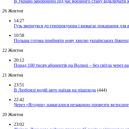
В Україні заборонено під час воєнного стану відключати 
26 Жовтня
14:27
Гузь звернувся до генпрокурора і вимагає покарання для 
10:58
Польща готова прийняти нову хвилю українських біженц
22 Жовтня
20:12
Понад 100 тисяч абонентів на Волині – без світла через ра
21 Жовтня
23:51
В Любомлі водій авто наїхав на пішохода
(444)
22:42
Через «Ягодин» намагалися незаконно провезти велосипед
20 Жовтня
23:02