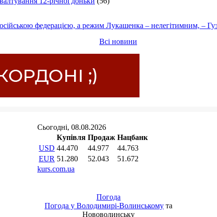
ґвалтування 12-річної доньки
(56)
осійською федерацією, а режим Лукашенка – нелегітимним, – Гу
Всі новини
Погода
Погода у
Володимирі-Волинському
та
Нововолинську