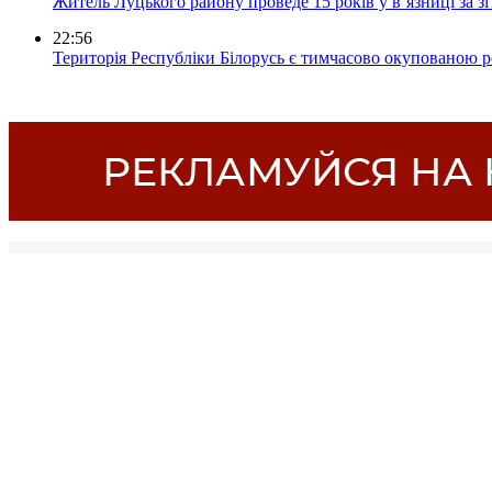
Житель Луцького району проведе 15 років у в’язниці за з
22:56
Територія Республіки Білорусь є тимчасово окупованою р