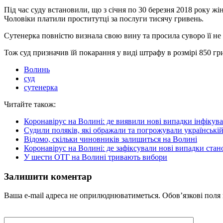
Під час суду встановили, що з січня по 30 березня 2018 року жі
Чоловіки платили проститутці за послуги тисячу гривень.
Сутенерка повністю визнала свою вину та просила суворо її не 
Тож суд призначив їй покарання у виді штрафу в розмірі 850 гр
Волинь
суд
сутенерка
Читайте також:
Коронавірус на Волині: де виявили нові випадки інфікува
Судили поляків, які ображали та погрожували українській
Відомо, скільки чиновників залишиться на Волині
Коронавірус на Волині: де зафіксували нові випадки стан
У шести ОТГ на Волині тривають вибори
Залишити коментар
Ваша e-mail адреса не оприлюднюватиметься.
Обов’язкові поля