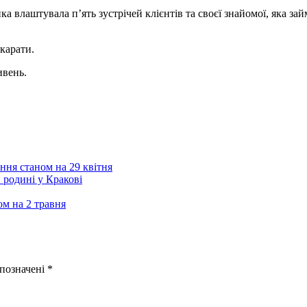
нка влаштувала п’ять зустрічей клієнтів та своєї знайомої, яка з
карати.
ивень.
ння станом на 29 квітня
 родині у Кракові
ом на 2 травня
 позначені
*