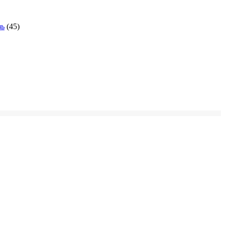
зь
(45)