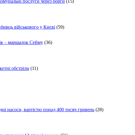
комунальні послуги через борги
(15)
вбивць військового у Києві
(59)
ів – маршалок Сейму
(36)
кетні обстріли
(11)
ні насоси, вартістю понад 400 тисяч гривень
(28)