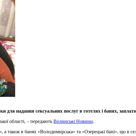
ки для надання сексуальних послуг в готелях і банях, заплат
кої області, – передають
Волинські Новини
.
», а також в банях «Володимирська» та «Озерецькі бані», що в с