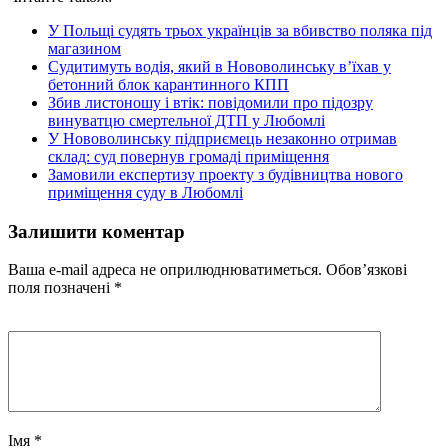
У Польщі судять трьох українців за вбивство поляка під
магазином
Судитимуть водія, який в Нововолинську в’їхав у
бетонний блок карантинного КПП
Збив листоношу і втік: повідомили про підозру
винуватцю смертельної ДТП у Любомлі
У Нововолинську підприємець незаконно отримав
склад: суд повернув громаді приміщення
Замовили експертизу проекту з будівництва нового
приміщення суду в Любомлі
Залишити коментар
Ваша e-mail адреса не оприлюднюватиметься.
Обов’язкові
поля позначені
*
Імя
*