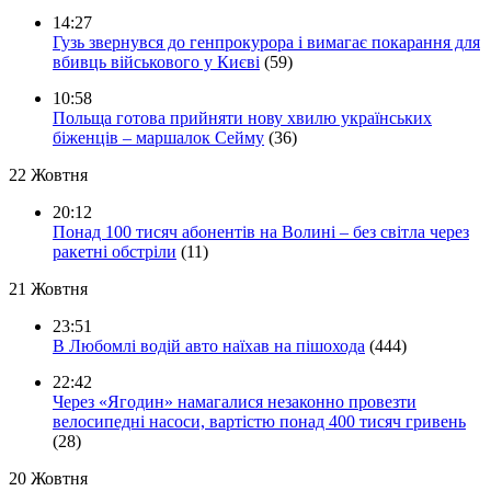
14:27
Гузь звернувся до генпрокурора і вимагає покарання для
вбивць військового у Києві
(59)
10:58
Польща готова прийняти нову хвилю українських
біженців – маршалок Сейму
(36)
22 Жовтня
20:12
Понад 100 тисяч абонентів на Волині – без світла через
ракетні обстріли
(11)
21 Жовтня
23:51
В Любомлі водій авто наїхав на пішохода
(444)
22:42
Через «Ягодин» намагалися незаконно провезти
велосипедні насоси, вартістю понад 400 тисяч гривень
(28)
20 Жовтня