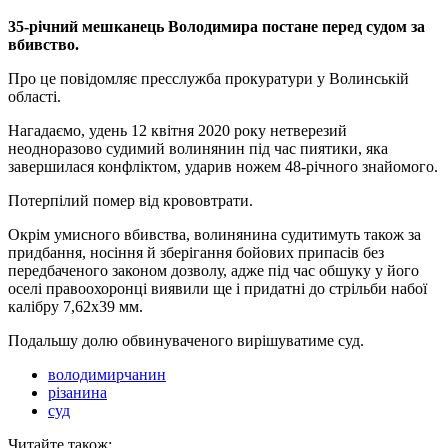
35-річний мешканець Володимира постане перед судом за
вбивство.
Про це повідомляє пресслужба прокуратури у Волинській
області.
Нагадаємо, удень 12 квітня 2020 року нетверезий
неодноразово судимий волинянин під час пиятики, яка
завершилася конфліктом, ударив ножем 48-річного знайомого.
Потерпілий помер від крововтрати.
Окрім умисного вбивства, волинянина судитимуть також за
придбання, носіння й зберігання бойових припасів без
передбаченого законом дозволу, адже під час обшуку у його
оселі правоохоронці виявили ще і придатні до стрільби набої
калібру 7,62х39 мм.
Подальшу долю обвинуваченого вирішуватиме суд.
володимирчанин
різанина
суд
Читайте також: