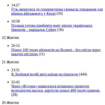
14:27
Гузь звернувся до генпрокурора і вимагає покарання для
вбивць військового у Києві
(59)
10:58
Польща готова прийняти нову хвилю українських
біженців – маршалок Сейму
(36)
22 Жовтня
20:12
Понад 100 тисяч абонентів на Волині – без світла через
ракетні обстріли
(11)
21 Жовтня
23:51
В Любомлі водій авто наїхав на пішохода
(444)
22:42
Через «Ягодин» намагалися незаконно провезти
велосипедні насоси, вартістю понад 400 тисяч гривень
(28)
20 Жовтня