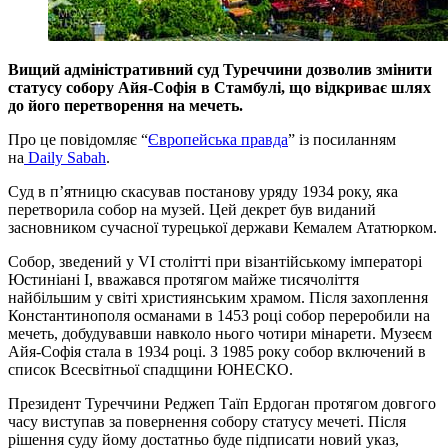
Вищий адміністративний суд Туреччини дозволив змінити
статусу собору Айя-Софія в Стамбулі, що відкриває шлях
до його перетворення на мечеть.
Про це повідомляє “
Європейська правда
” із посиланням
на
Daily Sabah
.
Суд в п’ятницю скасував постанову уряду 1934 року, яка
перетворила собор на музей. Цей декрет був виданий
засновником сучасної турецької держави Кемалем Ататюрком.
Собор, зведений у VI столітті при візантійському імператорі
Юстиніані I, вважався протягом майже тисячоліття
найбільшим у світі християнським храмом. Після захоплення
Константинополя османами в 1453 році собор переробили на
мечеть, добудувавши навколо нього чотири мінарети. Музеєм
Айя-Софія стала в 1934 році. З 1985 року собор включений в
список Всесвітньої спадщини ЮНЕСКО.
Президент Туреччини Реджеп Таїп Ердоган протягом довгого
часу виступав за повернення собору статусу мечеті. Після
рішення суду йому достатньо буде підписати новий указ,