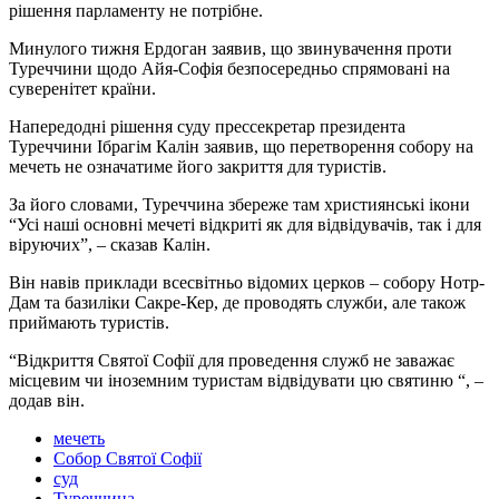
рішення парламенту не потрібне.
Минулого тижня Ердоган заявив, що звинувачення проти
Туреччини щодо Айя-Софія безпосередньо спрямовані на
суверенітет країни.
Напередодні рішення суду прессекретар президента
Туреччини Ібрагім Калін заявив, що перетворення собору на
мечеть не означатиме його закриття для туристів.
За його словами, Туреччина збереже там християнські ікони
“Усі наші основні мечеті відкриті як для відвідувачів, так і для
віруючих”, – сказав Калін.
Він навів приклади всесвітньо відомих церков – собору Нотр-
Дам та базиліки Сакре-Кер, де проводять служби, але також
приймають туристів.
“Відкриття Святої Софії для проведення служб не заважає
місцевим чи іноземним туристам відвідувати цю святиню “, –
додав він.
мечеть
Собор Святої Софії
суд
Туреччина