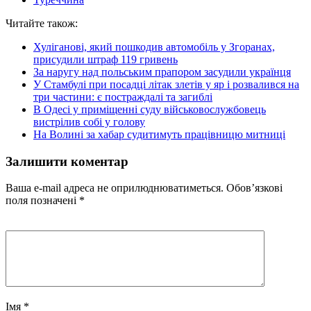
Читайте також:
Хуліганові, який пошкодив автомобіль у Згоранах,
присудили штраф 119 гривень
За наругу над польським прапором засудили українця
У Стамбулі при посадці літак злетів у яр і розвалився на
три частини: є постраждалі та загиблі
В Одесі у приміщенні суду військовослужбовець
вистрілив собі у голову
На Волині за хабар судитимуть працівницю митниці
Залишити коментар
Ваша e-mail адреса не оприлюднюватиметься.
Обов’язкові
поля позначені
*
Імя
*