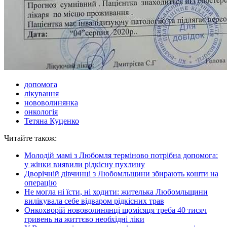
допомога
лікування
нововолинянка
онкологія
Тетяна Куценко
Читайте також:
Молодій мамі з Любомля терміново потрібна допомога:
у жінки виявили рідкісну пухлину
Дворічній дівчинці з Любомльщини збирають кошти на
операцію
Не могла ні їсти, ні ходити: жителька Любомльщини
вилікувала себе відваром рідкісних трав
Онкохворій нововолинянці щомісяця треба 40 тисяч
гривень на життєво необхідні ліки