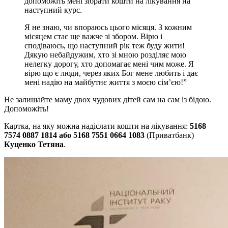
допоможіть мені зібрати кошти на лікування на
наступний курс.
Я не знаю, чи впораюсь цього місяця. З кожним
місяцем стає ще важче зі збором. Вірю і
сподіваюсь, що наступний рік теж буду жити!
Дякую небайдужим, хто зі мною розділяє мою
нелегку дорогу, хто допомагає мені чим може. Я
вірю що є люди, через яких Бог мене любить і дає
мені надію на майбутнє життя з моєю сім’єю!”
Не залишайте маму двох чудових дітей сам на сам із бідою.
Допоможіть!
Картка, на яку можна надіслати кошти на лікування:
5168
7574 0887 1814 або 5168 7551 0664 1083
(Приватбанк)
Куценко Тетяна
.