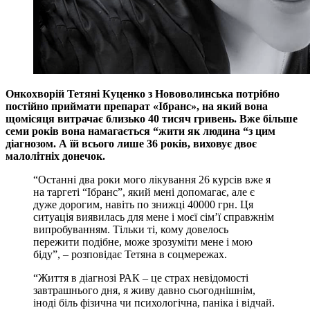
Онкохворій Тетяні Куценко з Нововолинська потрібно
постійно приймати препарат «Ібранс», на який вона
щомісяця витрачає близько 40 тисяч гривень. Вже більше
семи років вона намагається “жити як людина “з цим
діагнозом. А їй всього лише 36 років, виховує двоє
малолітніх донечок.
“Останні два роки мого лікування 26 курсів вже я
на таргеті “Ібранс”, який мені допомагає, але є
дуже дорогим, навіть по знижці 40000 грн. Ця
ситуація виявилась для мене і моєї сім’ї справжнім
випробуванням. Тільки ті, кому довелось
пережити подібне, може зрозуміти мене і мою
біду”, – розповідає Тетяна в соцмережах.
“Життя в діагнозі РАК – це страх невідомості
завтрашнього дня, я живу давно сьогоднішнім,
іноді біль фізична чи психологічна, паніка і відчай.