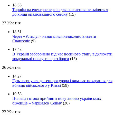
18:35
Тарифи на електроенергію для населення не зміняться
до кінця опалювального сезону
(15)
27 Жовтня
18:51
Через «Устилуг» намагалися незаконно вивезти
Євангеліє
(9)
17:48
В Україні заборонено під час воєнного стану відключати
комунальні послуги через борги
(15)
26 Жовтня
14:27
Гузь звернувся до генпрокурора і вимагає покарання для
вбивць військового у Києві
(59)
10:58
Польща готова прийняти нову хвилю українських
біженців – маршалок Сейму
(36)
22 Жовтня