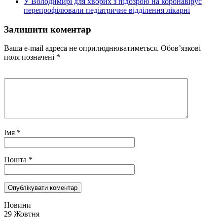
У Володимирі для хворих з підозрою на коронавірус
перепрофілювали педіатричне відділення лікарні
Залишити коментар
Ваша e-mail адреса не оприлюднюватиметься.
Обов’язкові
поля позначені
*
Імя
*
Пошта
*
Новини
29 Жовтня