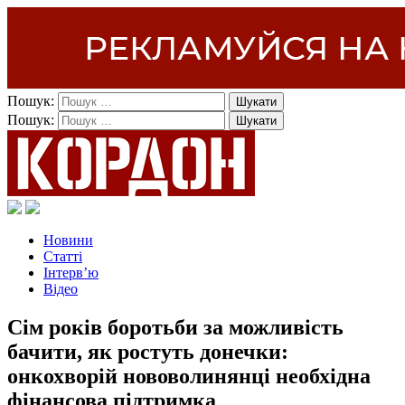
Пошук:
Пошук:
Новини
Статті
Інтерв’ю
Відео
Сім років боротьби за можливість
бачити, як ростуть донечки:
онкохворій нововолинянці необхідна
фінансова підтримка