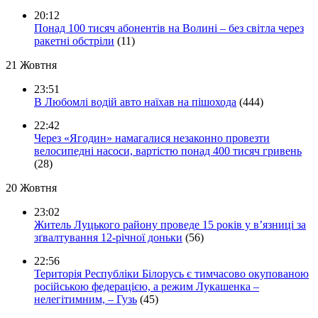
20:12
Понад 100 тисяч абонентів на Волині – без світла через
ракетні обстріли
(11)
21 Жовтня
23:51
В Любомлі водій авто наїхав на пішохода
(444)
22:42
Через «Ягодин» намагалися незаконно провезти
велосипедні насоси, вартістю понад 400 тисяч гривень
(28)
20 Жовтня
23:02
Житель Луцького району проведе 15 років у в’язниці за
зґвалтування 12-річної доньки
(56)
22:56
Територія Республіки Білорусь є тимчасово окупованою
російською федерацією, а режим Лукашенка –
нелегітимним, – Гузь
(45)