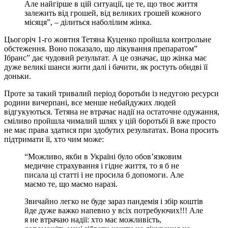
Але найгірше в цій ситуації, це те, що твоє життя
залежить від грошей, від великих грошей кожного
місяця”, – ділиться наболілим жінка.
Цьогоріч 1-го жовтня Тетяна Куценко пройшла контрольне
обстеження. Воно показало, що лікування препаратом”
Ібранс” дає чудовий результат. А це означає, що жінка має
дуже великі шанси жити далі і бачити, як ростуть обидві її
доньки.
Проте за такий тривалий період боротьби із недугою ресурси
родини вичерпані, все менше небайдужих людей
відгукуються. Тетяна не втрачає надії на остаточне одужання,
сміливо пройшла чималий шлях у цій боротьбі й вже просто
не має права здатися при здобутих результатах. Вона просить
підтримати її, хто чим може:
“Можливо, якби в Україні було обов’язковим
медичне страхування і гідне життя, то я б не
писала ці статті і не просила б допомоги. Але
маємо те, що маємо наразі.
Звичайно легко не буде зараз пандемія і збір коштів
йде дуже важко напевно у всіх потребуючих!!! Але
я не втрачаю надії: хто має можливість,