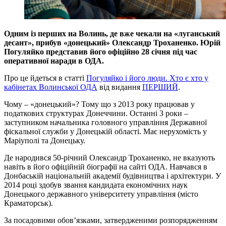
Одним із перших на Волинь, де вже чекали на «луганський
десант», прибув «донецький» Олександр Троханенко. Юрій
Погуляйко представив його офіційно 28 січня під час
оперативної наради в ОДА.
Про це йдеться в статті
Погуляйко і його люди. Хто є хто у
кабінетах Волинської ОДА
від видання
ПЕРШИЙ
.
Чому – «донецький»? Тому що з 2013 року працював у
податкових структурах Донеччини. Останні 3 роки –
заступником начальника головного управління Державної
фіскальної служби у Донецькій області. Має нерухомість у
Маріуполі та Донецьку.
Де народився 50-річний Олександр Троханенко, не вказують
навіть в його офіційній біографії на сайті ОДА. Навчався в
Донбаській національній академії будівництва і архітектури. У
2014 році здобув звання кандидата економічних наук
Донецького державного університету управління (місто
Краматорськ).
За посадовими обов’язками, затвердженими розпорядженням