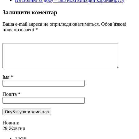
На Волині за добу – 383 нові випадки коронавірусу
Залишити коментар
Ваша e-mail адреса не оприлюднюватиметься.
Обов’язкові
поля позначені
*
Імя
*
Пошта
*
Новини
29 Жовтня
18:35