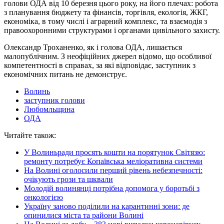
голови ОДА від 10 березня цього року, на його плечах: робота
з планування бюджету та фінансів, торгівля, екологія, ЖКГ,
економіка, в тому числі і аграрний комплекс, та взаємодія з
правоохоронними структурами і органами цивільного захисту.
Олександр Троханенко, як і голова ОДА, лишається
малопублічним. З неофіційних джерел відомо, що особливої
компетентності в справах, за які відповідає, заступник з
економічних питань не демонструє.
Волинь
заступник голови
Любомльщина
ОДА
Читайте також:
У Волиньради просять кошти на порятунок Світязю:
ремонту потребує Копаївська меліоративна системи
На Волині оголосили перший рівень небезпечності:
очікують грози та шквали
Молодій волинянці потрібна допомога у боротьбі з
онкологією
Україну заново поділили на карантинні зони: де
опинилися міста та райони Волині