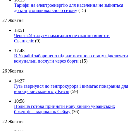
Тарифи на електроенергію для населення не зміняться
до кінця опалювального сезону
(15)
27 Жовтня
18:51
Через «Устилуг» намагалися незаконно вивезти
Євангеліє
(9)
17:48
В Україні заборонено під час воєнного стану відключати
комунальні послуги через борги
(15)
26 Жовтня
14:27
Гузь звернувся до генпрокурора і вимагає покарання для
вбивць військового у Києві
(59)
10:58
Польща готова прийняти нову хвилю українських
біженців – маршалок Сейму
(36)
22 Жовтня