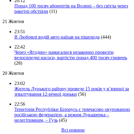
20:12
Понад 100 тисяч абонентів на Волині – без світла через
ракетні обстріли
(11)
21 Жовтня
23:51
В Любомлі водій авто наїхав на пішохода
(444)
22:42
Через «Ягодин» намагалися незаконно провезти
велосипедні насоси, вартістю понад 400 тисяч гривень
(28)
20 Жовтня
23:02
Житель Луцького району проведе 15 років у в’язниці за
зґвалтування 12-річної доньки
(56)
22:56
Територія Республіки Білорусь є тимчасово окупованою
російською федерацією, а режим Лукашенка –
нелегітимним, – Гузь
(45)
Всі новини