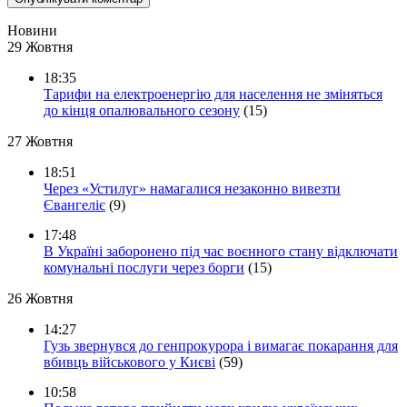
Новини
29 Жовтня
18:35
Тарифи на електроенергію для населення не зміняться
до кінця опалювального сезону
(15)
27 Жовтня
18:51
Через «Устилуг» намагалися незаконно вивезти
Євангеліє
(9)
17:48
В Україні заборонено під час воєнного стану відключати
комунальні послуги через борги
(15)
26 Жовтня
14:27
Гузь звернувся до генпрокурора і вимагає покарання для
вбивць військового у Києві
(59)
10:58