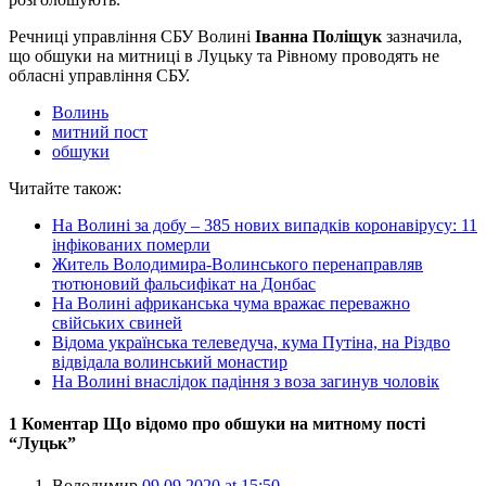
Речниці управління СБУ Волині
Іванна Поліщук
зазначила,
що
обшуки
на митниці в Луцьку та Рівному проводять не
обласні управління СБУ.
Волинь
митний пост
обшуки
Читайте також:
На Волині за добу – 385 нових випадків коронавірусу: 11
інфікованих померли
Житель Володимира-Волинського перенаправляв
тютюновий фальсифікат на Донбас
На Волині африканська чума вражає переважно
свійських свиней
Відома українська телеведуча, кума Путіна, на Різдво
відвідала волинський монастир
На Волині внаслідок падіння з воза загинув чоловік
1 Коментар Що відомо про обшуки на митному пості
“Луцьк”
Володимир
09.09.2020 at 15:50