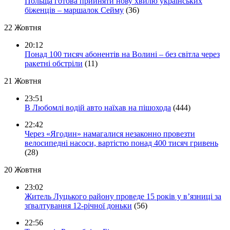
Польща готова прийняти нову хвилю українських
біженців – маршалок Сейму
(36)
22 Жовтня
20:12
Понад 100 тисяч абонентів на Волині – без світла через
ракетні обстріли
(11)
21 Жовтня
23:51
В Любомлі водій авто наїхав на пішохода
(444)
22:42
Через «Ягодин» намагалися незаконно провезти
велосипедні насоси, вартістю понад 400 тисяч гривень
(28)
20 Жовтня
23:02
Житель Луцького району проведе 15 років у в’язниці за
зґвалтування 12-річної доньки
(56)
22:56