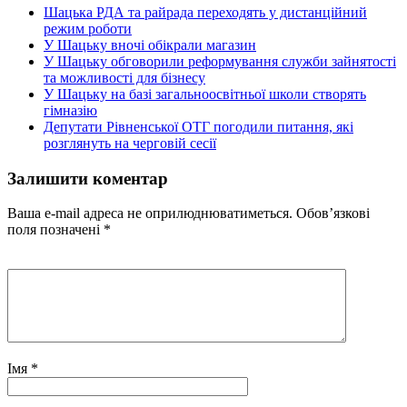
Шацька РДА та райрада переходять у дистанційний
режим роботи
У Шацьку вночі обікрали магазин
У Шацьку обговорили реформування служби зайнятості
та можливості для бізнесу
У Шацьку на базі загальноосвітньої школи створять
гімназію
Депутати Рівненської ОТГ погодили питання, які
розглянуть на черговій сесії
Залишити коментар
Ваша e-mail адреса не оприлюднюватиметься.
Обов’язкові
поля позначені
*
Імя
*