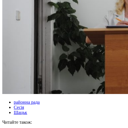
районна рада
Сесія
Шацьк
Читайте також: