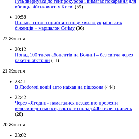
Гузь звернувся до генпрокурора і вимагає покарання для
вбивць військового у Києві
(59)
10:58
Польща готова прийняти нову хвилю українських
біженців – маршалок Сейму
(36)
22 Жовтня
20:12
Понад 100 тисяч абонентів на Волині – без світла через
ракетні обстріли
(11)
21 Жовтня
23:51
В Любомлі водій авто наїхав на пішохода
(444)
22:42
Через «Ягодин» намагалися незаконно провезти
велосипедні насоси, вартістю понад 400 тисяч гривень
(28)
20 Жовтня
23:02