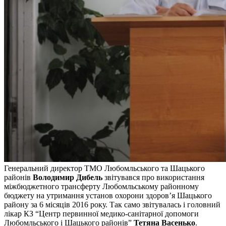
Генеральний директор ТМО Любомльського та Шацького
районів
Володимир Дибель
звітувався про використання
міжбюджетного трансферту Любомльському районному
бюджету на утримання установ охорони здоров’я Шацького
району за 6 місяців 2016 року. Так само звітувалась і головний
лікар КЗ “Центр первинної медико-санітарної допомоги
Любомльського і Шацького районів”
Тетяна Васенько
.