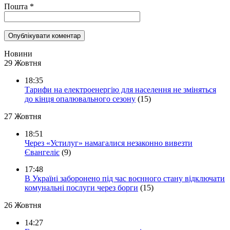
Пошта
*
Новини
29 Жовтня
18:35
Тарифи на електроенергію для населення не зміняться
до кінця опалювального сезону
(15)
27 Жовтня
18:51
Через «Устилуг» намагалися незаконно вивезти
Євангеліє
(9)
17:48
В Україні заборонено під час воєнного стану відключати
комунальні послуги через борги
(15)
26 Жовтня
14:27