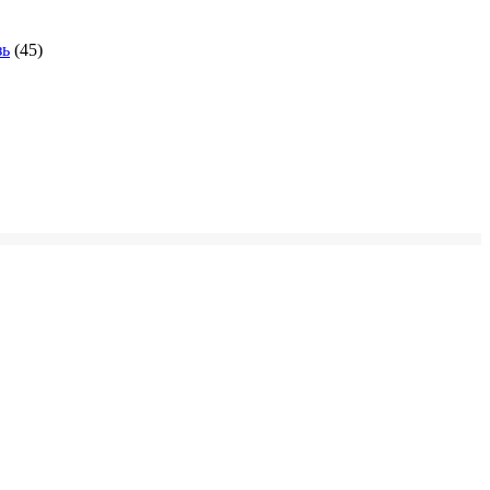
зь
(45)