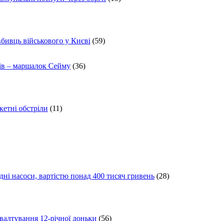
вбивць військового у Києві
(59)
ів – маршалок Сейму
(36)
кетні обстріли
(11)
ні насоси, вартістю понад 400 тисяч гривень
(28)
ґвалтування 12-річної доньки
(56)