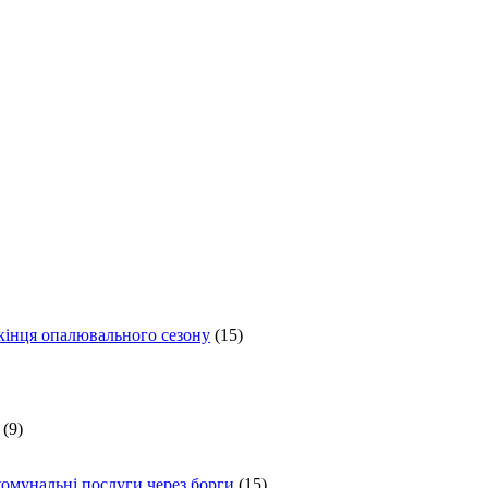
 кінця опалювального сезону
(15)
(9)
комунальні послуги через борги
(15)