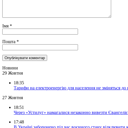
Імя
*
Пошта
*
Новини
29 Жовтня
18:35
Тарифи на електроенергію для населення не зміняться до
27 Жовтня
18:51
Через «Устилуг» намагалися незаконно вивезти Євангеліє
17:48
В Україні заборонено під час воєнного стану відключати 