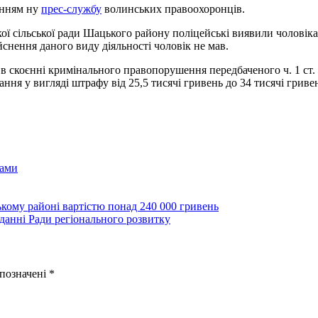
анням ну
прес-службу
волинських правоохоронців.
ької сільської ради Шацького району поліцейські виявили чолові
йснення даного виду діяльності чоловік не мав.
у в скоєнні кримінального правопорушення передбаченого ч. 1 ст
ання у вигляді штрафу від 25,5 тисячі гривень до 34 тисячі гриве
ками
кому районі вартістю понад 240 000 гривень
данні Ради регіонального розвитку
 позначені
*