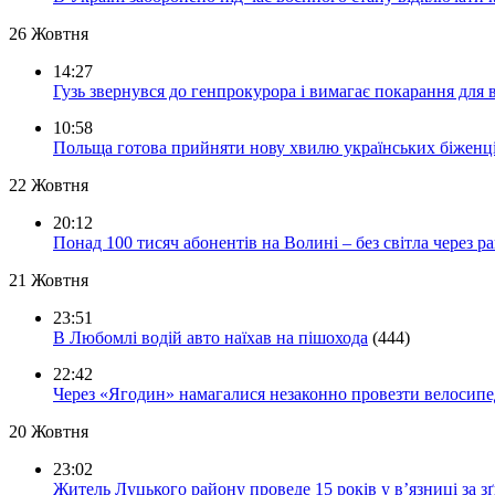
26 Жовтня
14:27
Гузь звернувся до генпрокурора і вимагає покарання для 
10:58
Польща готова прийняти нову хвилю українських біженц
22 Жовтня
20:12
Понад 100 тисяч абонентів на Волині – без світла через ра
21 Жовтня
23:51
В Любомлі водій авто наїхав на пішохода
(444)
22:42
Через «Ягодин» намагалися незаконно провезти велосипед
20 Жовтня
23:02
Житель Луцького району проведе 15 років у в’язниці за з