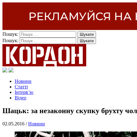
Пошук:
Пошук:
Новини
Статті
Інтерв’ю
Відео
Шацьк: за незаконну скупку брухту чол
02.05.2016 /
Новини