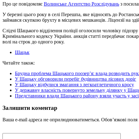
Про це повідомляє
Волинське Агентство Розслідувань
з посил
У березні цього року в селі Перешпа, яке відносять до Ростанс
займався скупкою брухту в місцевих мешканців. Ліцензії на зді
Слідчі Шацького відділення поліції оголосили чоловіку підозр
Кримінального кодексу України. анкція статті передбачає покар
волі на строк до одного року.
Шацьк
Читайте також:
Брудна проблема Шацького поозер’я: влада розводить ру
У Шацьку обговорили перебіг будівництва лісових доріг
У Шацьку відбулися змагання з легкоатлетичного кросу
У державну власність повернуто земельну ділянку у Шаць
Представники влади Шацького району взяли участь у засі
Залишити коментар
Ваша e-mail адреса не оприлюднюватиметься.
Обов’язкові поля