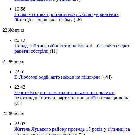
10:58
Польща готова прийняти нову хвилю українських
біженців – маршалок Сейму
(36)
22 Жовтня
20:12
Понад 100 тисяч абонентів на Волині – без світла через
ракетні обстріли
(11)
21 Жовтня
23:51
В Любомлі водій авто наїхав на пішохода
(444)
22:42
Через «Ягодин» намагалися незаконно провезти
велосипедні насоси, вартістю понад 400 тисяч гривень
(28)
20 Жовтня
23:02
Житель Луцького району проведе 15 років у в’язниці за
зґвалтування 12-річної доньки
(56)