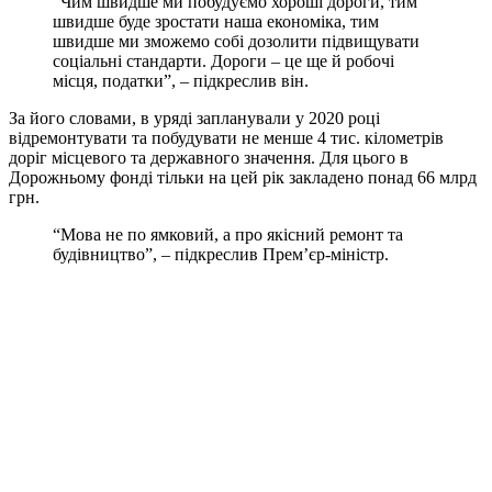
”Чим швидше ми побудуємо хороші дороги, тим
швидше буде зростати наша економіка, тим
швидше ми зможемо собі дозолити підвищувати
соціальні стандарти. Дороги – це ще й робочі
місця, податки”, – підкреслив він.
За його словами, в уряді запланували у 2020 році
відремонтувати та побудувати не менше 4 тис. кілометрів
доріг місцевого та державного значення. Для цього в
Дорожньому фонді тільки на цей рік закладено понад 66 млрд
грн.
“Мова не по ямковий, а про якісний ремонт та
будівництво”, – підкреслив Прем’єр-міністр.