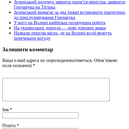
Зеленський подумує змінити прем’єр-міністра: замінити
Гончарука на Тігіпка
Зеленський вимагає за два тижні встановити причетних
до прослуховування Гончарука
У кого на Волині найбільш оплачувана робота
На українських дорогах — нові дорожні знаки
Назвали перелік місць, де на Волині водії можуть
перечекати негоду
Залишити коментар
Ваша e-mail адреса не оприлюднюватиметься.
Обов’язкові
поля позначені
*
Імя
*
Пошта
*