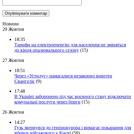
Новини
29 Жовтня
18:35
Тарифи на електроенергію для населення не зміняться
до кінця опалювального сезону
(15)
27 Жовтня
18:51
Через «Устилуг» намагалися незаконно вивезти
Євангеліє
(9)
17:48
В Україні заборонено під час воєнного стану відключати
комунальні послуги через борги
(15)
26 Жовтня
14:27
Гузь звернувся до генпрокурора і вимагає покарання для
вбивць військового у Києві
(59)