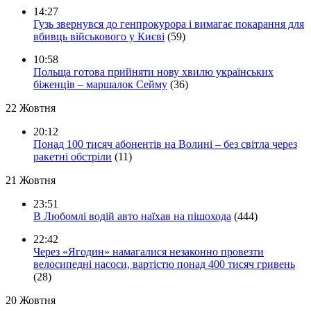
14:27
Гузь звернувся до генпрокурора і вимагає покарання для
вбивць військового у Києві
(59)
10:58
Польща готова прийняти нову хвилю українських
біженців – маршалок Сейму
(36)
22 Жовтня
20:12
Понад 100 тисяч абонентів на Волині – без світла через
ракетні обстріли
(11)
21 Жовтня
23:51
В Любомлі водій авто наїхав на пішохода
(444)
22:42
Через «Ягодин» намагалися незаконно провезти
велосипедні насоси, вартістю понад 400 тисяч гривень
(28)
20 Жовтня