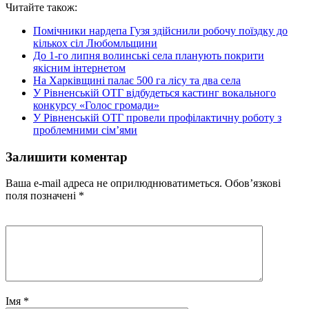
Читайте також:
Помічники нардепа Гузя здійснили робочу поїздку до
кількох сіл Любомльщини
До 1-го липня волинські села планують покрити
якісним інтернетом
На Харківщині палає 500 га лісу та два села
У Рівненській ОТГ відбудеться кастинг вокального
конкурсу «Голос громади»
У Рівненській ОТГ провели профілактичну роботу з
проблемними сім’ями
Залишити коментар
Ваша e-mail адреса не оприлюднюватиметься.
Обов’язкові
поля позначені
*
Імя
*