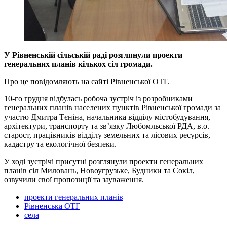
У Рівненській сільській раді розглянули проекти
генеральних планів кількох сіл громади.
Про це повідомляють на сайті Рівненської ОТГ.
10-го грудня відбулась робоча зустріч із розробниками
генеральних планів населених пунктів Рівненської громади за
участю Дмитра Тєніна, начальника відділу містобудування,
архітектури, транспорту та зв’язку Любомльської РДА, в.о.
старост, працівників відділу земельних та лісових ресурсів,
кадастру та екологічної безпеки.
У ході зустрічі присутні розглянули проекти генеральних
планів сіл Миловань, Новоугрузьке, Будники та Сокіл,
озвучили свої пропозиції та зауваження.
проекти генеральних планів
Рівненська ОТГ
села