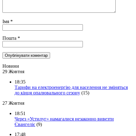
Імя
*
Пошта
*
Новини
29 Жовтня
18:35
Тарифи на електроенергію для населення не зміняться
до кінця опалювального сезону
(15)
27 Жовтня
18:51
Через «Устилуг» намагалися незаконно вивезти
Євангеліє
(9)
17:48