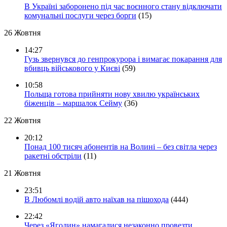
В Україні заборонено під час воєнного стану відключати
комунальні послуги через борги
(15)
26 Жовтня
14:27
Гузь звернувся до генпрокурора і вимагає покарання для
вбивць військового у Києві
(59)
10:58
Польща готова прийняти нову хвилю українських
біженців – маршалок Сейму
(36)
22 Жовтня
20:12
Понад 100 тисяч абонентів на Волині – без світла через
ракетні обстріли
(11)
21 Жовтня
23:51
В Любомлі водій авто наїхав на пішохода
(444)
22:42
Через «Ягодин» намагалися незаконно провезти