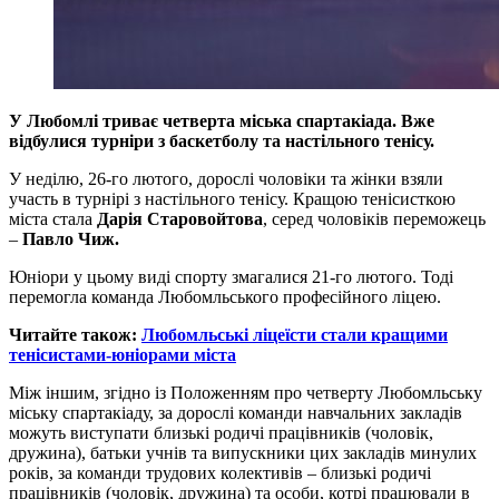
У Любомлі триває четверта міська спартакіада. Вже
відбулися турніри з баскетболу та настільного тенісу.
У неділю, 26-го лютого, дорослі чоловіки та жінки взяли
участь в турнірі з настільного тенісу. Кращою тенісисткою
міста стала
Дарія Старовойтова
, серед чоловіків переможець
–
Павло Чиж.
Юніори у цьому виді спорту змагалися 21-го лютого. Тоді
перемогла команда Любомльського професійного ліцею.
Читайте також:
Любомльські ліцеїсти стали кращими
тенісистами-юніорами міста
Між іншим, згідно із Положенням про четверту Любомльську
міську спартакіаду, за дорослі команди навчальних закладів
можуть виступати близькі родичі працівників (чоловік,
дружина), батьки учнів та випускники цих закладів минулих
років, за команди трудових колективів – близькі родичі
працівників (чоловік, дружина) та особи, котрі працювали в