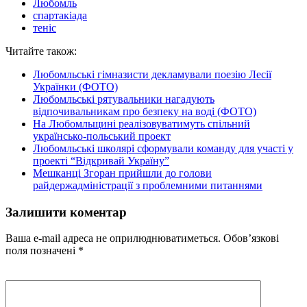
Любомль
спартакіада
теніс
Читайте також:
Любомльські гімназисти декламували поезію Лесії
Українки (ФОТО)
Любомльські рятувальники нагадують
відпочивальникам про безпеку на воді (ФОТО)
На Любомльщині реалізовуватимуть спільний
українсько-польський проект
Любомльські школярі сформували команду для участі у
проекті “Відкривай Україну”
Мешканці Згоран прийшли до голови
райдержадміністрації з проблемними питаннями
Залишити коментар
Ваша e-mail адреса не оприлюднюватиметься.
Обов’язкові
поля позначені
*