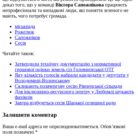
доказ того, що у команді
Віктора Сапожнікова
працюють
непрофесіонали та випадкові люди, які поняття зеленого не
мають, чого потребує громада.
міськрада
Рожелюк
Сапожніков
Сесія
Читайте також:
Затвердили технічну документацію з нормативної
грошової оцінки земель сіл Головненської ОТГ
Яку кількість голосів набрали кандидати у депутати у
Володимирі-Волинському
Скликають позачергову сесію Рівненської сільради
Для інклюзивно-ресурсного центру у Любомлі шукають
фахівців
Завтра відбудеться сесія Шацької селищної ради
Залишити коментар
Ваша e-mail адреса не оприлюднюватиметься.
Обов’язкові
поля позначені
*