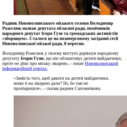
Радник Нововолинського міського голови Володимир
Рожелюк назвав депутата обласної ради, помічників
народного депутат Ігоря Гузя та громадських активістів
«зборищем». Сталося це на позачерговому засіданні сесії
Нововолинської міської ради, 8 вересня.
Володимир Рожелюк у своєму виступі дорікнув народному
депутату
Ігорю Гузю
, що він облаштовує дитячі майданчики,
проте не дбає про міську лікарню, – пише
Нововолинський
інформаційний портал.
«Замість того, щоб давати на дитячі майданчики,
може б на лікарню дали? Ні, бо там не
пропіаришся», – сказав радник Сапожнікова.