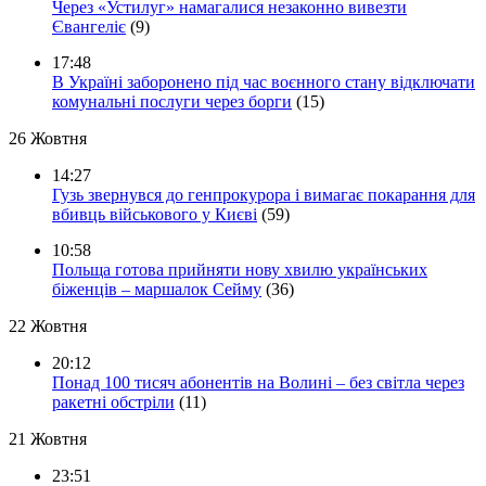
Через «Устилуг» намагалися незаконно вивезти
Євангеліє
(9)
17:48
В Україні заборонено під час воєнного стану відключати
комунальні послуги через борги
(15)
26 Жовтня
14:27
Гузь звернувся до генпрокурора і вимагає покарання для
вбивць військового у Києві
(59)
10:58
Польща готова прийняти нову хвилю українських
біженців – маршалок Сейму
(36)
22 Жовтня
20:12
Понад 100 тисяч абонентів на Волині – без світла через
ракетні обстріли
(11)
21 Жовтня
23:51