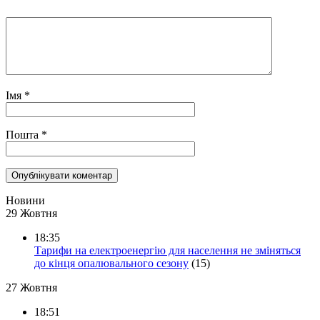
Імя
*
Пошта
*
Новини
29 Жовтня
18:35
Тарифи на електроенергію для населення не зміняться
до кінця опалювального сезону
(15)
27 Жовтня
18:51