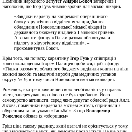
Помічник народного депутат
Андрій Бокоч
заперечив і
наголосив, що Ігор Гузь чимало зробив для міської лікарні.
«Завдяки нардепу на капремонт операційного
блоку хірургічного відділення та придбання
обладнання Нововолинської міської лікарні із
державного бюджету виділено 1 мільйон гривень.
А за кошти фонду «Тільки разом» облаштували
підлогу в хірургічному відділенні», –
прокоментував Бокоч.
Крім того, на початку карантину
Ігор Гузь
у співпраці з
колегою-нардепом Ігорем Палицею добився, щоб з фонду
«Тільки разом» та обласного бюджету виділили кошти на ліки,
захисні засоби та медичні вироби для медичних установ
округу №19, в тому числі Нововолинської міськлікарні.
Рожелюк, вкотре проявивши свою необізнаність у справах
міста, заперечував, що нічого не було зроблено. Його
самодурство активісти, серед яких депутат обласної ради Алла
Лісова, помічники нардепа та місцеві жителі, сприйняли з
обуренням та вигуками «Ганьба!». За що
Володимир
Рожелюк
обізвав їх «зборищем».
Гріш ціна такому раднику, який взагалі не орієнтується у тому,
що відбувається в місті, які ремонти проводяться. Це ще один