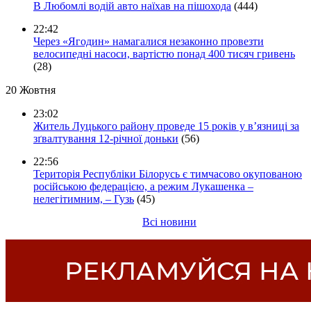
В Любомлі водій авто наїхав на пішохода
(444)
22:42
Через «Ягодин» намагалися незаконно провезти
велосипедні насоси, вартістю понад 400 тисяч гривень
(28)
20 Жовтня
23:02
Житель Луцького району проведе 15 років у в’язниці за
зґвалтування 12-річної доньки
(56)
22:56
Територія Республіки Білорусь є тимчасово окупованою
російською федерацією, а режим Лукашенка –
нелегітимним, – Гузь
(45)
Всі новини