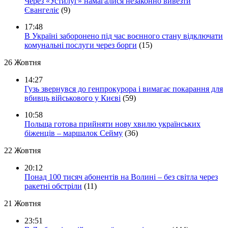
Через «Устилуг» намагалися незаконно вивезти
Євангеліє
(9)
17:48
В Україні заборонено під час воєнного стану відключати
комунальні послуги через борги
(15)
26 Жовтня
14:27
Гузь звернувся до генпрокурора і вимагає покарання для
вбивць військового у Києві
(59)
10:58
Польща готова прийняти нову хвилю українських
біженців – маршалок Сейму
(36)
22 Жовтня
20:12
Понад 100 тисяч абонентів на Волині – без світла через
ракетні обстріли
(11)
21 Жовтня
23:51