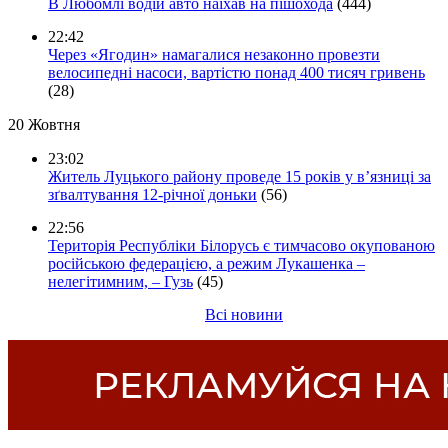
В Любомлі водій авто наїхав на пішохода
(444)
22:42
Через «Ягодин» намагалися незаконно провезти
велосипедні насоси, вартістю понад 400 тисяч гривень
(28)
20 Жовтня
23:02
Житель Луцького району проведе 15 років у в’язниці за
зґвалтування 12-річної доньки
(56)
22:56
Територія Республіки Білорусь є тимчасово окупованою
російською федерацією, а режим Лукашенка –
нелегітимним, – Гузь
(45)
Всі новини