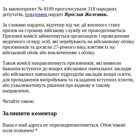
За законопроєкт № 8109 проголосували 318 народних
депутатів,
повідомив
нардеп
Ярослав Железняк.
За словами нардепа, відтепер під час дії воєнного стану
призов на строкову військову службу не проводитиметься.
Призовні комісії займатимуться організацією і проведенням
медичного огляду осіб, які перебувають на військовому обліку
призовників та досягли 27-річного віку, взяттям їх на
військовий облік або виключенням з обліку.
Також комісії направлятимуть призовників, які виявили
бажання вступити до вищих військових навчальних закладів
або військових навчальних підрозділів закладів вищої освіти,
для проходження випробувань та складання вступних іспитів,
або ухвалюватимуть рішення про відмову в такому
направленні.
Читайте також:
Залишити коментар
Ваша e-mail адреса не оприлюднюватиметься.
Обов’язкові
поля позначені
*