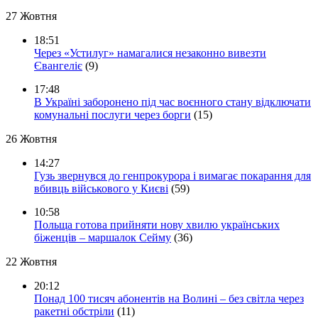
27 Жовтня
18:51
Через «Устилуг» намагалися незаконно вивезти
Євангеліє
(9)
17:48
В Україні заборонено під час воєнного стану відключати
комунальні послуги через борги
(15)
26 Жовтня
14:27
Гузь звернувся до генпрокурора і вимагає покарання для
вбивць військового у Києві
(59)
10:58
Польща готова прийняти нову хвилю українських
біженців – маршалок Сейму
(36)
22 Жовтня
20:12
Понад 100 тисяч абонентів на Волині – без світла через
ракетні обстріли
(11)