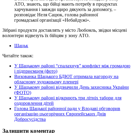
АТО, знають, що бійці мають потребу в продуктах
харчування і завжди щиро дякують за допомогу, –
розповідає Неля Сацюк, голова районної
громадської організації «Небайдужі».
Зібрані продукти доставлять у місто Любомль, звідки місцеві
волонтери відвезуть їх бійцям у зону АТО.
Шацьк
Читайте також:
У Шацькому районі “спалахнув” конфлікт між громадою
і підприємцем (фото)
Вихованка Шацького БДЮТ отримала нагороду на
обласному художньому пленері
У Шацькому районі відзначили День захисника України
(ФОТО)
У Шацькому районі відкриють три літніх табори для
оздоровлення дітей
Голова Шацької районної ради у Влодаві обговорив
організацію цьогорічних Європейських Днів
Добросусідства
Залишити коментар