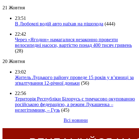
21 Жовтня
23:51
В Любомлі водій авто наїхав на пішохода
(444)
22:42
Через «Ягодин» намагалися незаконно провезти
велосипедні насоси, вартістю понад 400 тисяч гривень
(28)
20 Жовтня
23:02
Житель Луцького району проведе 15 років у в’язниці за
зґвалтування 12-річної доньки
(56)
22:56
Територія Республіки Білорусь є тимчасово окупованою
російською федерацією, а режим Лукашенка –
нелегітимним, – Гузь
(45)
Всі новини