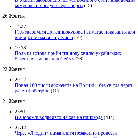
комунальні послуги через борги
(15)
26 Жовтня
14:27
Гузь звернувся до генпрокурора і вимагає покарання для
вбивць військового у Києві
(59)
10:58
Польща готова прийняти нову хвилю українських
біженців – маршалок Сейму
(36)
22 Жовтня
20:12
Понад 100 тисяч абонентів на Волині – без світла через
ракетні обстріли
(11)
21 Жовтня
23:51
В Любомлі водій авто наїхав на пішохода
(444)
22:42
Через «Ягодин» намагалися незаконно провезти