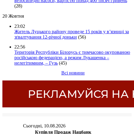
велосипедні насоси, вартістю понад 400 тисяч гривень
(28)
20 Жовтня
23:02
Житель Луцького району проведе 15 років у в’язниці за
зґвалтування 12-річної доньки
(56)
22:56
Територія Республіки Білорусь є тимчасово окупованою
російською федерацією, а режим Лукашенка –
нелегітимним, – Гузь
(45)
Всі новини