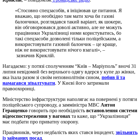
«Стосовно спецзасобів, я ініціював це питання. Я
вважаю, що необхідно там мати хоча би газові
балончики, розглядався такий варіант, як шокери,
він обговорювався доволі активно, але не можуть
працівники Укрзалізниці ними користуватись, бо
такі спецзасоби дозволені тільки поліцейським, а
використовувати газовий балончик – це краще,
ніж не використовувати нічого взагалі», –
зазначив Криклій.
Нагадаємо: у потязі сполученням “Київ – Маріуполь” вночі 31
липня невідомий без верхнього одягу вдерся у купе до жінки,
яка їхала разом зі своїм неповнолітнім сином,
побив її та
намагався зґвалтувати
. У Києві його затримали
правоохоронці.
Міністерство інфраструктури наполягає на повернені у потяги
поліцейського супроводу, а замміністра МВС
Антон
Геращенко
говорить про необхідність
встановлення системи
відеоспостереження у вагонах
та каже, що “Укрзалізниця”
має подбати про приватну охорону.
Працівників, через недбалість яких стався інцидент,
звільнять
із займаних посад
.