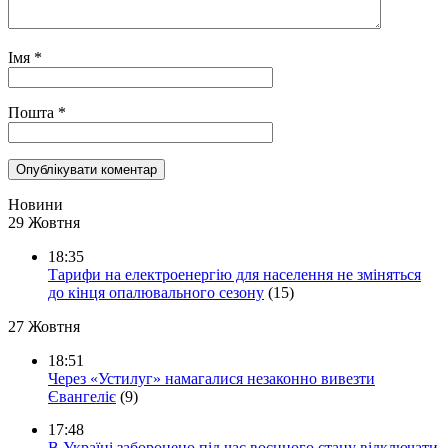
Імя
*
Пошта
*
Новини
29 Жовтня
18:35
Тарифи на електроенергію для населення не зміняться
до кінця опалювального сезону
(15)
27 Жовтня
18:51
Через «Устилуг» намагалися незаконно вивезти
Євангеліє
(9)
17:48
В Україні заборонено під час воєнного стану відключати