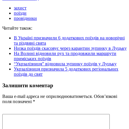
захист
поїзди
провідники
Читайте також:
В Україні призначили 6 додаткових поїздів на новорічні
та різдвяні свята
Низка поїздів скасовує через карантин зупинку в Луцьку
На Волині відновили рух та продовжили маршрути
приміських поїздів
“Укрзалізниця” відновила зупинку поїздів у Луцьку
Укрзалізниця призначила 5 додаткових регіональних
поїздів до свят
Залишити коментар
Ваша e-mail адреса не оприлюднюватиметься.
Обов’язкові
поля позначені
*