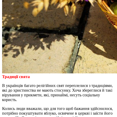
Традиції свята
В українців багато релігійних свят переплелися з традиціями,
які до христинства не мають стосунку. Хоча збереглися й такі
вірування у прикмети, які, принаймі, несуть соціальну
користь.
Колись люди вважали, що для того щоб бажання здійснилося,
потрібно покуштувати яблуко, освячене в церкві і заїсти його