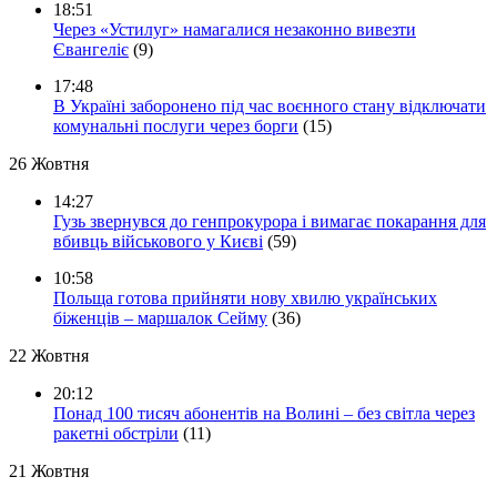
18:51
Через «Устилуг» намагалися незаконно вивезти
Євангеліє
(9)
17:48
В Україні заборонено під час воєнного стану відключати
комунальні послуги через борги
(15)
26 Жовтня
14:27
Гузь звернувся до генпрокурора і вимагає покарання для
вбивць військового у Києві
(59)
10:58
Польща готова прийняти нову хвилю українських
біженців – маршалок Сейму
(36)
22 Жовтня
20:12
Понад 100 тисяч абонентів на Волині – без світла через
ракетні обстріли
(11)
21 Жовтня