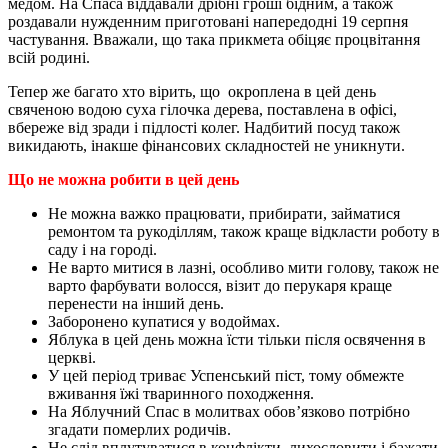
медом. На Спаса віддавали дрібні гроші бідним, а також
роздавали нужденним приготовані напередодні 19 серпня
частування. Вважали, що така прикмета обіцяє процвітання
всій родині.
Тепер же багато хто вірить, що окроплена в цей день
свяченою водою суха гілочка дерева, поставлена в офісі,
вбереже від зради і підлості колег. Надбитий посуд також
викидають, інакше фінансових складностей не уникнути.
Що не можна робити в цей день
Не можна важко працювати, прибирати, займатися
ремонтом та рукоділлям, також краще відкласти роботу в
саду і на городі.
Не варто митися в лазні, особливо мити голову, також не
варто фарбувати волосся, візит до перукаря краще
перенести на інший день.
Заборонено купатися у водоймах.
Яблука в цей день можна їсти тільки після освячення в
церкві.
У цей період триває Успенський піст, тому обмежте
вживання їжі тваринного походження.
На Яблучний Спас в молитвах обов’язково потрібно
згадати померлих родичів.
Не слід вплутуватися в конфлікти, лихословити і бажати