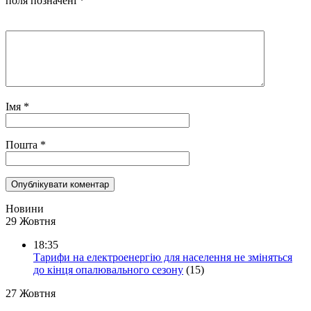
поля позначені
*
Імя
*
Пошта
*
Новини
29 Жовтня
18:35
Тарифи на електроенергію для населення не зміняться
до кінця опалювального сезону
(15)
27 Жовтня