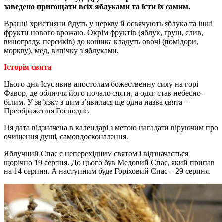
заведено пригощати всіх яблуками та їсти їх самим.
Вранці християни йдуть у церкву й освячують яблука та інші
фрукти нового врожаю. Окрім фруктів (яблук, груш, слив,
винограду, персиків) до кошика кладуть овочі (помідори,
моркву), мед, випічку з яблуками.
Історія свята
Цього дня Ісус явив апостолам божественну силу на горі
Фавор, де обличчя його почало сяяти, а одяг став небесно-
білим. У зв’язку з цим з’явилася ще одна назва свята –
Преображення Господнє.
Ця дата відзначена в календарі з метою нагадати віруючим про
очищення душі, самовдосконалення.
Яблучний Спас є неперехідним святом і відзначається
щорічно 19 серпня. До цього був Медовий Спас, який припав
на 14 серпня. А наступним буде Горіховий Спас – 29 серпня.