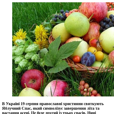
В Україні
19 серпня
православні християни святкують
Яблучний Спас, який символізує завершення літа та
настання осені. Це буде другий із трьох спасів. Нині