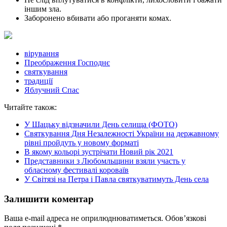
іншим зла.
Заборонено вбивати або проганяти комах.
вірування
Преображення Господнє
святкування
традиції
Яблучний Спас
Читайте також:
У Шацьку відзначили День селища (ФОТО)
Святкування Дня Незалежності України на державному
рівні пройдуть у новому форматі
В якому кольорі зустрічати Новий рік 2021
Представники з Любомльщини взяли участь у
обласному фестивалі короваїв
У Світязі на Петра і Павла святкуватимуть День села
Залишити коментар
Ваша e-mail адреса не оприлюднюватиметься.
Обов’язкові