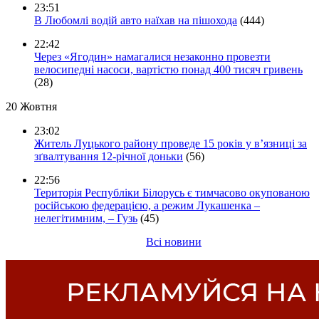
23:51
В Любомлі водій авто наїхав на пішохода
(444)
22:42
Через «Ягодин» намагалися незаконно провезти
велосипедні насоси, вартістю понад 400 тисяч гривень
(28)
20 Жовтня
23:02
Житель Луцького району проведе 15 років у в’язниці за
зґвалтування 12-річної доньки
(56)
22:56
Територія Республіки Білорусь є тимчасово окупованою
російською федерацією, а режим Лукашенка –
нелегітимним, – Гузь
(45)
Всі новини