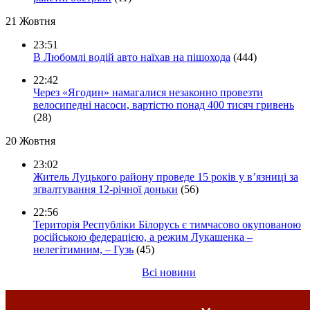
21 Жовтня
23:51
В Любомлі водій авто наїхав на пішохода
(444)
22:42
Через «Ягодин» намагалися незаконно провезти
велосипедні насоси, вартістю понад 400 тисяч гривень
(28)
20 Жовтня
23:02
Житель Луцького району проведе 15 років у в’язниці за
зґвалтування 12-річної доньки
(56)
22:56
Територія Республіки Білорусь є тимчасово окупованою
російською федерацією, а режим Лукашенка –
нелегітимним, – Гузь
(45)
Всі новини