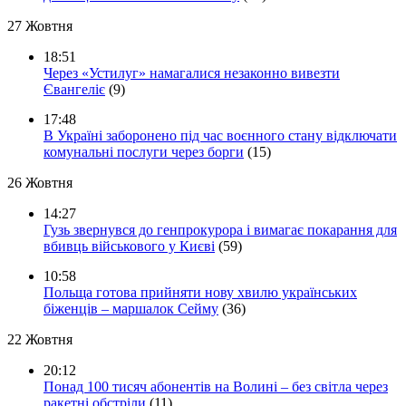
27 Жовтня
18:51
Через «Устилуг» намагалися незаконно вивезти
Євангеліє
(9)
17:48
В Україні заборонено під час воєнного стану відключати
комунальні послуги через борги
(15)
26 Жовтня
14:27
Гузь звернувся до генпрокурора і вимагає покарання для
вбивць військового у Києві
(59)
10:58
Польща готова прийняти нову хвилю українських
біженців – маршалок Сейму
(36)
22 Жовтня
20:12
Понад 100 тисяч абонентів на Волині – без світла через
ракетні обстріли
(11)