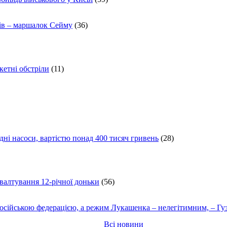
ів – маршалок Сейму
(36)
кетні обстріли
(11)
ні насоси, вартістю понад 400 тисяч гривень
(28)
ґвалтування 12-річної доньки
(56)
осійською федерацією, а режим Лукашенка – нелегітимним, – Гу
Всі новини