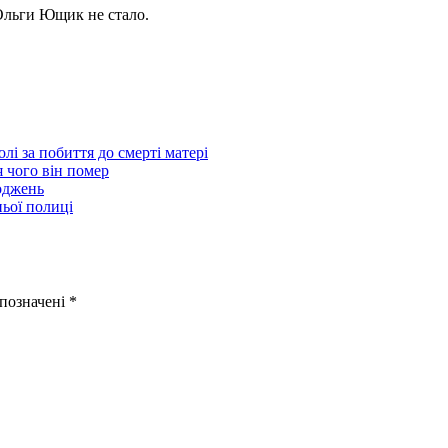
 Ольги Ющик не стало.
і за побиття до смерті матері
я чого він помер
оджень
ньої полиці
 позначені
*