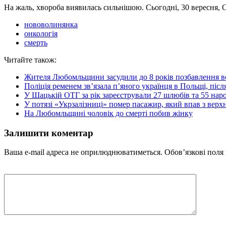
На жаль, хвороба виявилась сильнішою. Сьогодні, 30 вересня,
нововолинянка
онкологія
смерть
Читайте також:
Жителя Любомльщини засудили до 8 років позбавлення вол
Поліція ременем зв’язала п’яного українця в Польщі, післ
У Шацькій ОТГ за рік зареєстрували 27 шлюбів та 55 нар
У потязі «Укрзалізниці» помер пасажир, який впав з верх
На Любомльщині чоловік до смерті побив жінку
Залишити коментар
Ваша e-mail адреса не оприлюднюватиметься.
Обов’язкові поля