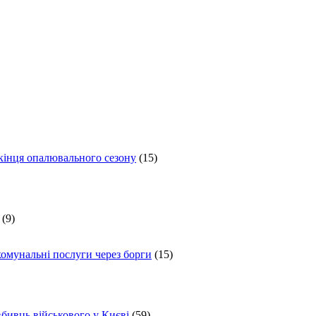
 кінця опалювального сезону
(15)
(9)
комунальні послуги через борги
(15)
вбивць військового у Києві
(59)