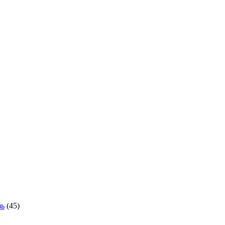
зь
(45)