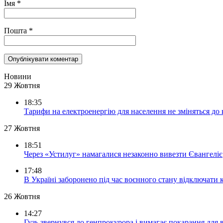
Імя
*
Пошта
*
Новини
29 Жовтня
18:35
Тарифи на електроенергію для населення не зміняться до
27 Жовтня
18:51
Через «Устилуг» намагалися незаконно вивезти Євангеліє
17:48
В Україні заборонено під час воєнного стану відключати 
26 Жовтня
14:27
Гузь звернувся до генпрокурора і вимагає покарання для 