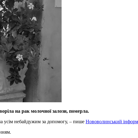
ріла на рак молочної залози, померла.
а усім небайдужим за допомогу, – пише
Нововолинський інформ
нням.