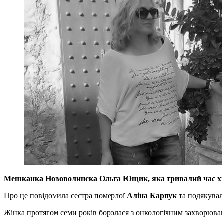
Мешканка Нововолинска Ольга Ющик, яка тривалий час хво
Про це повідомила сестра померлої
Аліна Карпук
та подякувал
Жінка протягом семи років боролася з онкологічним захворюва