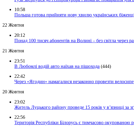
10:58
Польща готова прийняти нову хвилю українських біженц
22 Жовтня
20:12
Понад 100 тисяч абонентів на Волині – без світла через ра
21 Жовтня
23:51
В Любомлі водій авто наїхав на пішохода
(444)
22:42
Через «Ягодин» намагалися незаконно провезти велосипед
20 Жовтня
23:02
Житель Луцького району проведе 15 років у в’язниці за з
22:56
Територія Республіки Білорусь є тимчасово окупованою р