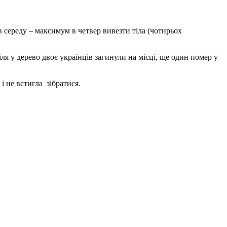
в середу – максимум в четвер вивезти тіла (чотирьох
іля у дерево двоє українців загинули на місці, ще один помер у
і не встигла зібратися.