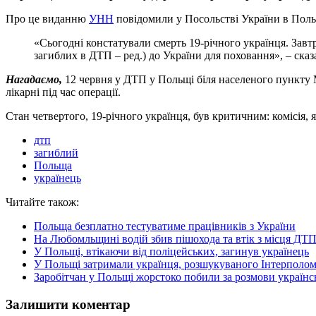
Про це виданню
УНН
повідомили у Посольстві України в Поль
«Сьогодні констатували смерть 19-річного українця. Завтр
загиблих в ДТП – ред.) до України для поховання», – сказ
Нагадаємо,
12 червня у ДТП у Польщі біля населеного пункт
лікарні під час операції.
Стан четвертого, 19-річного українця, був критичним: комісія,
дтп
загиблий
Польща
українець
Читайте також:
Польща безплатно тестуватиме працівників з України
На Любомльщині водій збив пішохода та втік з місця ДТ
У Польщі, втікаючи від поліцейських, загинув українець
У Польщі затримали українця, розшукуваного Інтерполом
Заробітчан у Польщі жорстоко побили за розмови українс
Залишити коментар