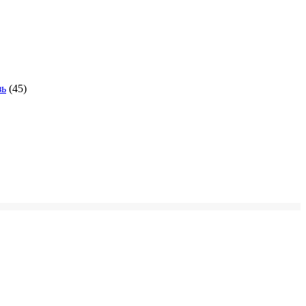
зь
(45)