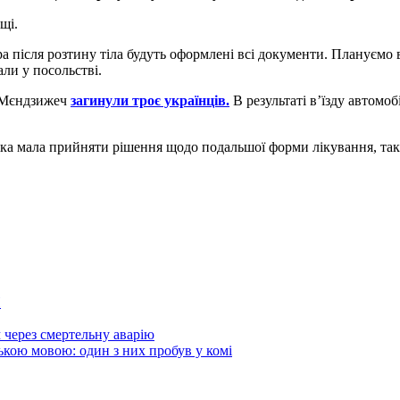
щі.
а після розтину тіла будуть оформлені всі документи. Плануємо 
али у посольстві.
у Мєндзижеч
загинули троє українців.
В результаті в’їзду автомоб
 яка мала прийняти рішення щодо подальшої форми лікування, так 
П
 через смертельну аварію
ькою мовою: один з них пробув у комі