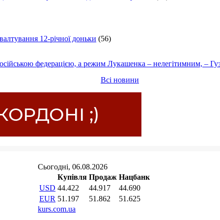
ґвалтування 12-річної доньки
(56)
осійською федерацією, а режим Лукашенка – нелегітимним, – Гу
Всі новини