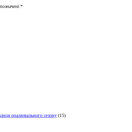
 позначені
*
 кінця опалювального сезону
(15)