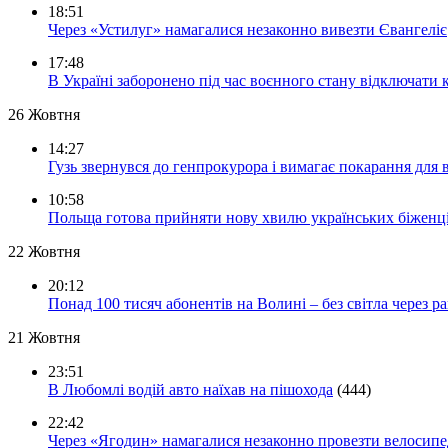
18:51
Через «Устилуг» намагалися незаконно вивезти Євангеліє
17:48
В Україні заборонено під час воєнного стану відключати 
26 Жовтня
14:27
Гузь звернувся до генпрокурора і вимагає покарання для 
10:58
Польща готова прийняти нову хвилю українських біженц
22 Жовтня
20:12
Понад 100 тисяч абонентів на Волині – без світла через ра
21 Жовтня
23:51
В Любомлі водій авто наїхав на пішохода
(444)
22:42
Через «Ягодин» намагалися незаконно провезти велосипед