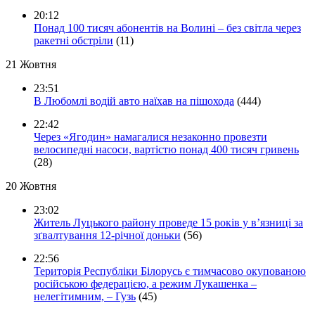
20:12
Понад 100 тисяч абонентів на Волині – без світла через
ракетні обстріли
(11)
21 Жовтня
23:51
В Любомлі водій авто наїхав на пішохода
(444)
22:42
Через «Ягодин» намагалися незаконно провезти
велосипедні насоси, вартістю понад 400 тисяч гривень
(28)
20 Жовтня
23:02
Житель Луцького району проведе 15 років у в’язниці за
зґвалтування 12-річної доньки
(56)
22:56
Територія Республіки Білорусь є тимчасово окупованою
російською федерацією, а режим Лукашенка –
нелегітимним, – Гузь
(45)