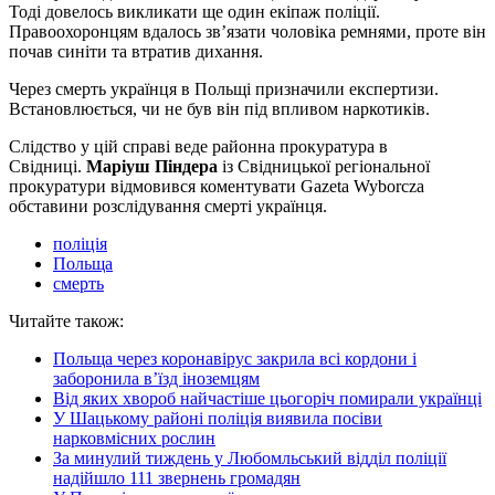
Тоді довелось викликати ще один екіпаж поліції.
Правоохоронцям вдалось зв’язати чоловіка ремнями, проте він
почав синіти та втратив дихання.
Через смерть українця в Польщі призначили експертизи.
Встановлюється, чи не був він під впливом наркотиків.
Слідство у цій справі веде районна прокуратура в
Свідниці.
Маріуш Піндера
із Свідницької регіональної
прокуратури відмовився коментувати Gazeta Wyborcza
обставини розслідування смерті українця.
поліція
Польща
смерть
Читайте також:
Польща через коронавірус закрила всі кордони і
заборонила в’їзд іноземцям
Від яких хвороб найчастіше цьогоріч помирали українці
У Шацькому районі поліція виявила посіви
нарковмісних рослин
За минулий тиждень у Любомльський відділ поліції
надійшло 111 звернень громадян