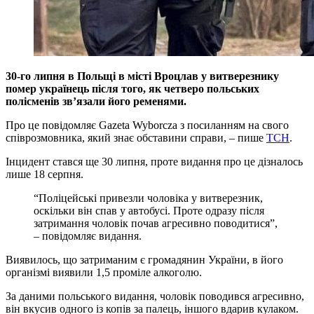
30-го липня в Польщі в місті Вроцлав у витверезнику
помер українець після того, як четверо польських
полісменів зв’язали його ременями.
Про це повідомляє Gazeta Wyborcza з посиланням на свого
співрозмовника, який знає обставини справи, – пише
ТСН
.
Інцидент стався ще 30 липня, проте видання про це дізналось
лише 18 серпня.
“Поліцейські привезли чоловіка у витверезник,
оскільки він спав у автобусі. Проте одразу після
затримання чоловік почав агресивно поводитися”,
– повідомляє видання.
Виявилось, що затриманим є громадянин України, в його
організмі виявили 1,5 проміле алкоголю.
За даними польського видання, чоловік поводився агресивно,
він вкусив одного із копів за палець, іншого вдарив кулаком.