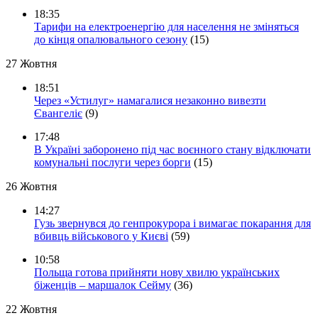
18:35
Тарифи на електроенергію для населення не зміняться
до кінця опалювального сезону
(15)
27 Жовтня
18:51
Через «Устилуг» намагалися незаконно вивезти
Євангеліє
(9)
17:48
В Україні заборонено під час воєнного стану відключати
комунальні послуги через борги
(15)
26 Жовтня
14:27
Гузь звернувся до генпрокурора і вимагає покарання для
вбивць військового у Києві
(59)
10:58
Польща готова прийняти нову хвилю українських
біженців – маршалок Сейму
(36)
22 Жовтня