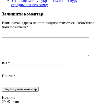
У Польщі загинув українець: впав з муру
середньовічного замку
Залишити коментар
Ваша e-mail адреса не оприлюднюватиметься.
Обов’язкові
поля позначені
*
Імя
*
Пошта
*
Новини
29 Жовтня