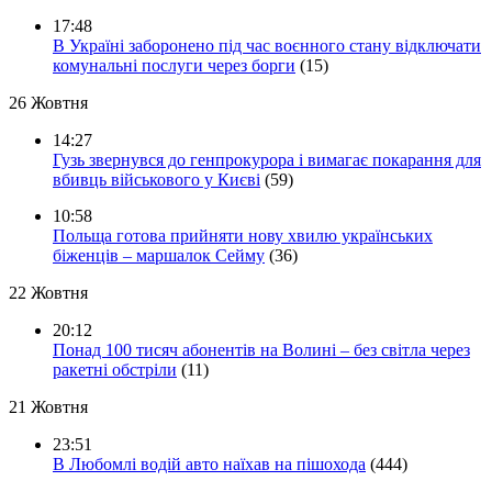
17:48
В Україні заборонено під час воєнного стану відключати
комунальні послуги через борги
(15)
26 Жовтня
14:27
Гузь звернувся до генпрокурора і вимагає покарання для
вбивць військового у Києві
(59)
10:58
Польща готова прийняти нову хвилю українських
біженців – маршалок Сейму
(36)
22 Жовтня
20:12
Понад 100 тисяч абонентів на Волині – без світла через
ракетні обстріли
(11)
21 Жовтня
23:51
В Любомлі водій авто наїхав на пішохода
(444)