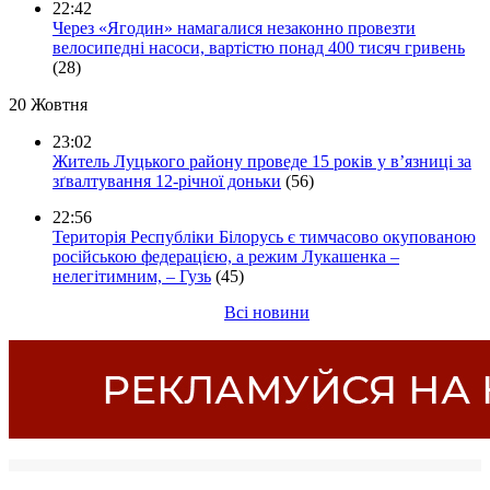
22:42
Через «Ягодин» намагалися незаконно провезти
велосипедні насоси, вартістю понад 400 тисяч гривень
(28)
20 Жовтня
23:02
Житель Луцького району проведе 15 років у в’язниці за
зґвалтування 12-річної доньки
(56)
22:56
Територія Республіки Білорусь є тимчасово окупованою
російською федерацією, а режим Лукашенка –
нелегітимним, – Гузь
(45)
Всі новини