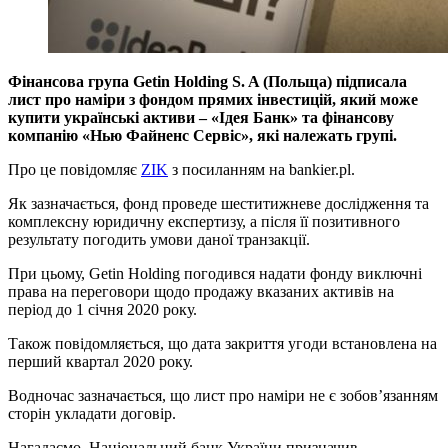
Фінансова група Getin Holding S. A (Польща) підписала
лист про наміри з фондом прямих інвестицій, який може
купити українські активи – «Ідея Банк» та фінансову
компанію «Нью Файненс Сервіс», які належать групі.
Про це повідомляє
ZIK
з посиланням на bankier.pl.
Як зазначається, фонд проведе шеститижневе дослідження та
комплексну юридичну експертизу, а після її позитивного
результату погодить умови даної транзакції.
При цьому, Getin Holding погодився надати фонду виключні
права на переговори щодо продажу вказаних активів на
період до 1 січня 2020 року.
Також повідомляється, що дата закриття угоди встановлена на
перший квартал 2020 року.
Водночас зазначається, що лист про наміри не є зобов’язанням
сторін укладати договір.
Нагадаємо, Національний банк України призначив