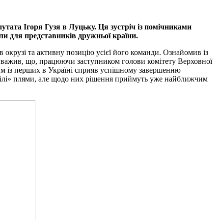
утата Ігоря Гузя в Луцьку. Ця зустріч із помічниками
али для представників дружньої країни.
в окрузі та активну позицію усієї його команди. Ознайомив із
зауважив, що, працюючи заступником голови комітету Верховної
ним із перших в Україні сприяв успішному завершенню
 «білі» плями, але щодо них рішення приймуть уже найближчим