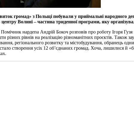
звиток громад» з Польщі побували у приймальні народного деп
о центру Волині – частина триденної програми, яку організув
 Помічник нардепа Андрій Бокоч розповів про роботу Ігоря Гузя 
шти різних рівнів на реалізацію різноманітних проєктів. Також 
дування, регіонального розвитку та містобудування, обранець од
го стало створення усіх 12 об’єднаних громад. Хоча, лишилися й
ах.