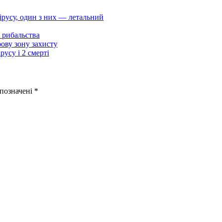
ірусу, один з них — летальний
 рибальства
ову зону захисту
усу і 2 смерті
 позначені
*