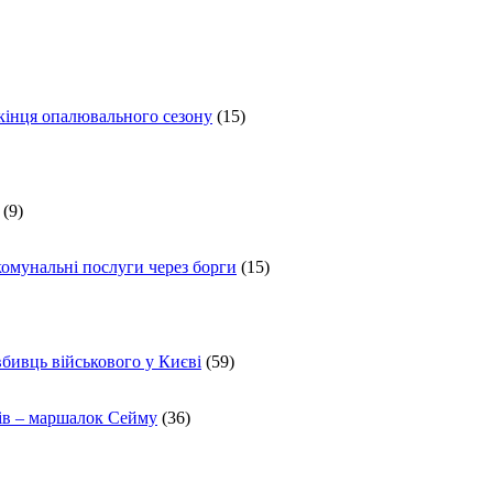
 кінця опалювального сезону
(15)
(9)
комунальні послуги через борги
(15)
вбивць військового у Києві
(59)
ів – маршалок Сейму
(36)