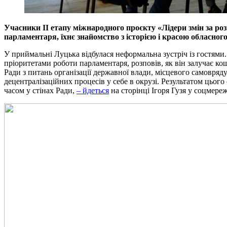
Учасники ІІ етапу міжнародного проєкту «Лідери змін за ро
парламентаря, їхнє знайомство з історією і красою обласног
У приймальні Луцька відбулася неформальна зустріч із гостями.
пріоритетами роботи парламентаря, розповів, як він залучає ко
Ради з питань організації державної влади, місцевого самовря
децентралізаційних процесів у себе в окрузі. Результатом цьо
часом у стінах Ради,
– йдеться
на сторінці Ігоря Гузя у соцмереж