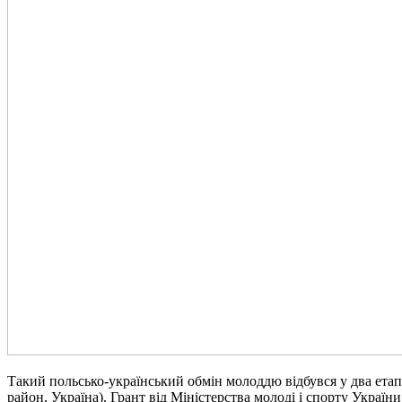
Такий польсько-український обмін молоддю відбувся у два етап
район, Україна). Грант від Міністерства молоді і спорту Укра