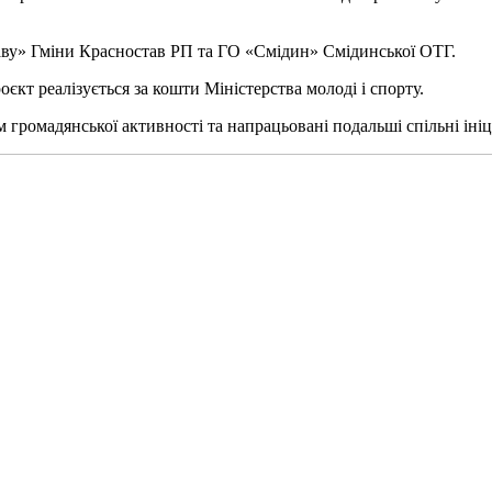
аву» Гміни Красностав РП та ГО «Смідин» Смідинської ОТГ.
роєкт реалізується за кошти Міністерства молоді і спорту.
м громадянської активності та напрацьовані подальші спільні ініц