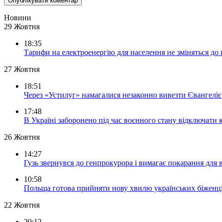
Новини
29 Жовтня
18:35
Тарифи на електроенергію для населення не зміняться до
27 Жовтня
18:51
Через «Устилуг» намагалися незаконно вивезти Євангеліє
17:48
В Україні заборонено під час воєнного стану відключати 
26 Жовтня
14:27
Гузь звернувся до генпрокурора і вимагає покарання для 
10:58
Польща готова прийняти нову хвилю українських біженц
22 Жовтня
20:12