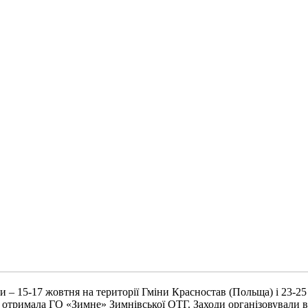
и – 15-17 жовтня на території Гміни Красностав (Польща) і 23-
їни отримала ГО «Зимне» Зимнівської ОТГ. Заходи організовували