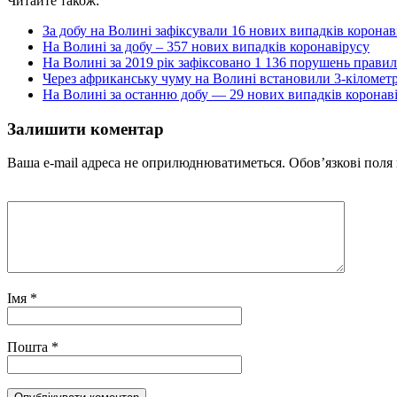
Читайте також:
За добу на Волині зафіксували 16 нових випадків коронав
На Волині за добу – 357 нових випадків коронавірусу
На Волині за 2019 рік зафіксовано 1 136 порушень правил
Через африканську чуму на Волині встановили 3-кілометр
На Волині за останню добу — 29 нових випадків коронавір
Залишити коментар
Ваша e-mail адреса не оприлюднюватиметься.
Обов’язкові поля
Імя
*
Пошта
*