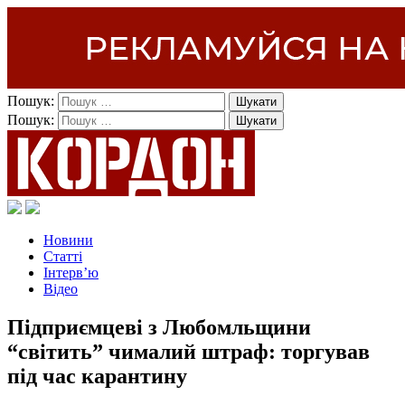
Пошук:
Пошук:
Новини
Статті
Інтерв’ю
Відео
Підприємцеві з Любомльщини
“світить” чималий штраф: торгував
під час карантину