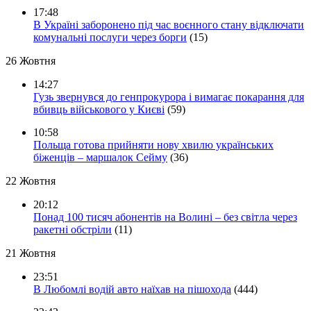
17:48
В Україні заборонено під час воєнного стану відключати
комунальні послуги через борги
(15)
26 Жовтня
14:27
Гузь звернувся до генпрокурора і вимагає покарання для
вбивць військового у Києві
(59)
10:58
Польща готова прийняти нову хвилю українських
біженців – маршалок Сейму
(36)
22 Жовтня
20:12
Понад 100 тисяч абонентів на Волині – без світла через
ракетні обстріли
(11)
21 Жовтня
23:51
В Любомлі водій авто наїхав на пішохода
(444)