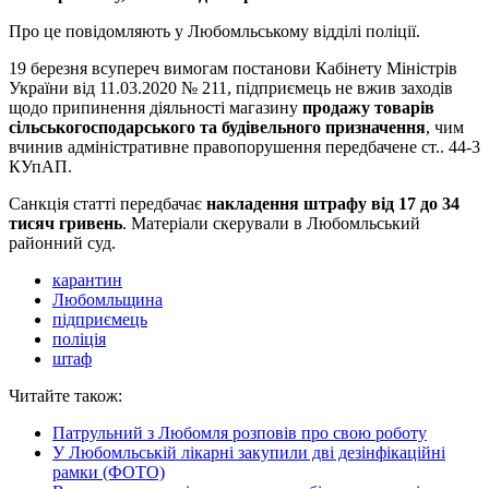
Про це повідомляють у Любомльському відділі поліції.
19 березня всупереч вимогам постанови Кабінету Міністрів
України від 11.03.2020 № 211, підприємець не вжив заходів
щодо припинення діяльності магазину
продажу товарів
сільськогосподарського та будівельного призначення
, чим
вчинив адміністративне правопорушення передбачене ст.. 44-3
КУпАП.
Санкція статті передбачає
накладення штрафу від 17 до 34
тисяч гривень
. Матеріали скерували в Любомльський
районний суд.
карантин
Любомльщина
підприємець
поліція
штаф
Читайте також:
Патрульний з Любомля розповів про свою роботу
У Любомльській лікарні закупили дві дезінфікаційні
рамки (ФОТО)