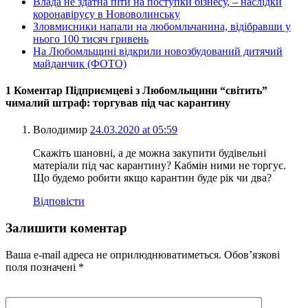
Влада не здатна піти на поступки бізнесу, – наслідки
коронавірусу в Нововолинську
Зловмисники напали на любомльчанина, відібравши у
нього 100 тисяч гривень
На Любомльщині відкрили новозбудований дитячий
майданчик (ФОТО)
1 Коментар Підприємцеві з Любомльщини “світить”
чималий штраф: торгував під час карантину
Володимир
24.03.2020 at 05:59
Скажіть шановні, а де можна закупити будівельні
матеріали під час карантину? Кабмін ними не торгує.
Що будемо робити якщо карантин буде рік чи два?
Відповісти
Залишити коментар
Ваша e-mail адреса не оприлюднюватиметься.
Обов’язкові
поля позначені
*