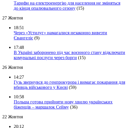
Тарифи на електроенергію для населення не зміняться
до кінця опалювального сезону
(15)
27 Жовтня
18:51
Через «Устилуг» намагалися незаконно вивезти
Євангеліє
(9)
17:48
В Україні заборонено під час воєнного стану відключати
комунальні послуги через борги
(15)
26 Жовтня
14:27
Гузь звернувся до генпрокурора і вимагає покарання для
вбивць військового у Києві
(59)
10:58
Польща готова прийняти нову хвилю українських
біженців – маршалок Сейму
(36)
22 Жовтня
20:12