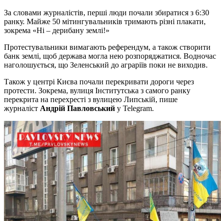
За словами журналістів, перші люди почали збиратися з 6:30
ранку. Майже 50 мітингувальників тримають різні плакати,
зокрема «Ні – дерибану землі!»
Протестувальники вимагають референдум, а також створити
банк землі, щоб держава могла нею розпоряджатися. Водночас
наголошується, що Зеленський до аграріїв поки не виходив.
Також у центрі Києва почали перекривати дороги через
протести. Зокрема, вулиця Інститутська з самого ранку
перекрита на перехресті з вулицею Липській, пише
журналіст
Андрій Павловський
у Telegram.