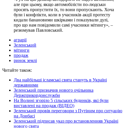
але при цьому, якщо автомобілісти по-людськи
просять пропустити їх, то вони пропускають. Хоча
були і конфлікти, коли в учасників акції протесту
кидали банановими шкірками і показували дулі,
про що нам повідомили самі учасники мітингу», –
резюмував Павловський.
аграрії
Зеленський
мітинги
продаж
ринок землі
Читайте також:
Два найбільші ісламські свята стануть в Україні
державними
Зеленський призначив нового очільника
Держприкордонслужби
На Волині згоріло 5 сільських будинків, які були
виставлені на продаж (ВІДЕО)
Зеленський провів переговори з Путіним про ситуацію
на Донбасі
Зеленський підписав указ про встановленняв Україні
нового свята