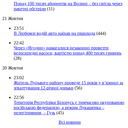
Понад 100 тисяч абонентів на Волині – без світла через
ракетні обстріли
(11)
21 Жовтня
23:51
В Любомлі водій авто наїхав на пішохода
(444)
22:42
Через «Ягодин» намагалися незаконно провезти
велосипедні насоси, вартістю понад 400 тисяч гривень
(28)
20 Жовтня
23:02
Житель Луцького району проведе 15 років у в’язниці за
зґвалтування 12-річної доньки
(56)
22:56
Територія Республіки Білорусь є тимчасово окупованою
російською федерацією, а режим Лукашенка –
нелегітимним, – Гузь
(45)
Всі новини