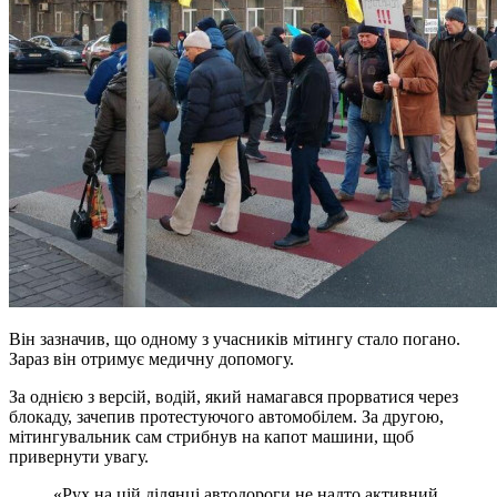
Він зазначив, що одному з учасників мітингу стало погано.
Зараз він отримує медичну допомогу.
За однією з версій, водій, який намагався прорватися через
блокаду, зачепив протестуючого автомобілем. За другою,
мітингувальник сам стрибнув на капот машини, щоб
привернути увагу.
«Рух на цій ділянці автодороги не надто активний,